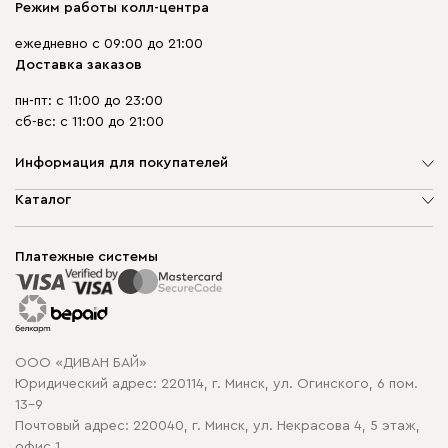
Режим работы колл-центра
ежедневно с 09:00 до 21:00
Доставка заказов
пн-пт: с 11:00 до 23:00
сб-вс: с 11:00 до 21:00
Информация для покупателей
О компании
Каталог
Шоурумы
Мягкая мебель
Доставка и сборка
Корпусная мебель
Платежные системы
Способы оплаты
Распродажа мебели
Рассрочка и кредит
Гарантия
Карта сайта
Договор оферты
ООО «ДИВАН БАЙ»
Политика конфиденциальности
Юридический адрес: 220114, г. Минск, ул. Огинского, 6 пом.
Политика в отношении обработки cookie
13-9
Почтовый адрес: 220040, г. Минск, ул. Некрасова 4, 5 этаж,
офис 1