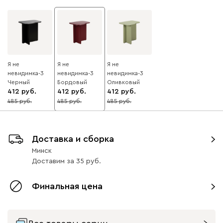
Я не
Я не
Я не
невидимка-3
невидимка-3
невидимка-3
Черный
Бордовый
Оливковый
412
412
412
485
485
485
15
15
15
Доставка и сборка
Минск
Доставим
за
35
Финальная цена