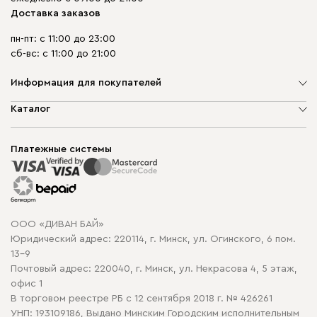
Доставка заказов
пн-пт: с 11:00 до 23:00
сб-вс: с 11:00 до 21:00
Информация для покупателей
О компании
Каталог
Шоурумы
Мягкая мебель
Доставка и сборка
Корпусная мебель
Платежные системы
Способы оплаты
Распродажа мебели
Рассрочка и кредит
Гарантия
Карта сайта
Договор оферты
ООО «ДИВАН БАЙ»
Политика конфиденциальности
Юридический адрес: 220114, г. Минск, ул. Огинского, 6 пом.
Политика в отношении обработки cookie
13-9
Почтовый адрес: 220040, г. Минск, ул. Некрасова 4, 5 этаж,
офис 1
В торговом реестре РБ с 12 сентября 2018 г. № 426261
УНП: 193109186, Выдано Минским Городским исполнительным