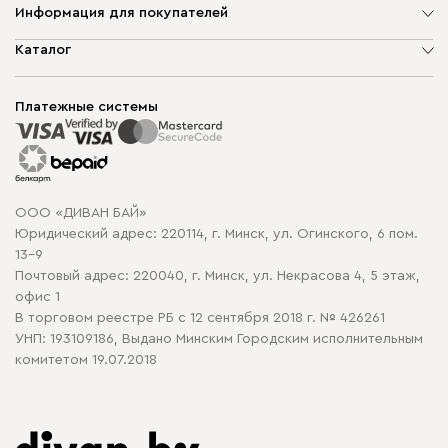
Информация для покупателей
О компании
Каталог
Шоурумы
Мягкая мебель
Доставка и сборка
Корпусная мебель
Платежные системы
Способы оплаты
Распродажа мебели
Рассрочка и кредит
Гарантия
Карта сайта
Договор оферты
ООО «ДИВАН БАЙ»
Политика конфиденциальности
Юридический адрес: 220114, г. Минск, ул. Огинского, 6 пом.
Политика в отношении обработки cookie
13-9
Почтовый адрес: 220040, г. Минск, ул. Некрасова 4, 5 этаж,
офис 1
В торговом реестре РБ с 12 сентября 2018 г. № 426261
УНП: 193109186, Выдано Минским Городским исполнительным
комитетом 19.07.2018