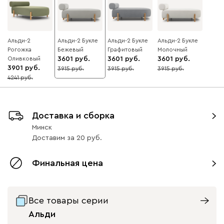
Альди-2
Альди-2 Букле
Альди-2 Букле
Альди-2 Букле
Рогожка
Бежевый
Графитовый
Молочный
Оливковый
3601
3601
3601
3901
3915
3915
3915
8
8
8
4241
8
Доставка и сборка
Минск
Доставим
за
20
Финальная цена
Все товары серии
Альди