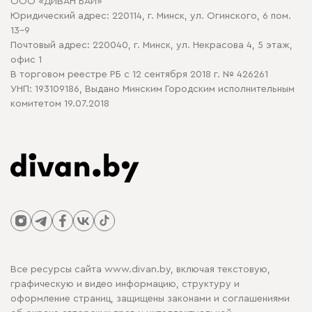
ООО «ДИВАН БАЙ»
Политика конфиденциальности
Юридический адрес: 220114, г. Минск, ул. Огинского, 6 пом.
Политика в отношении обработки cookie
13-9
Почтовый адрес: 220040, г. Минск, ул. Некрасова 4, 5 этаж,
офис 1
В торговом реестре РБ с 12 сентября 2018 г. № 426261
УНП: 193109186, Выдано Минским Городским исполнительным
комитетом 19.07.2018
Все ресурсы сайта www.divan.by, включая текстовую,
графическую и видео информацию, структуру и
оформление страниц, защищены законами и соглашениями