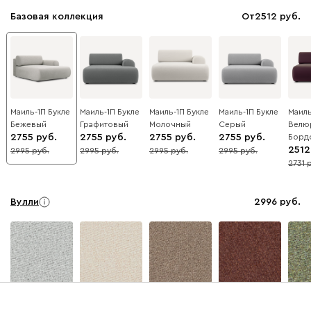
Базовая коллекция
От
2512
Маиль-1П Букле
Маиль-1П Букле
Маиль-1П Букле
Маиль-1П Букле
Маиль
Бежевый
Графитовый
Молочный
Серый
Велю
2755
2755
2755
2755
Борд
2512
2995
2995
2995
2995
8
8
8
8
2731
8
Вулли
2996
092
100
230
380
684