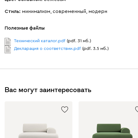
Стиль:
минимализм, современный, модерн
Бежевый
Графит
Молочный
Серый
Полезные файлы
Дарте
3895
Технический каталог.pdf
(pdf. 31 мб.)
Декларация о соответствии.pdf
(pdf. 3.5 мб.)
Графит
Серый
Терракота
Тёмно-синий
Вас могут заинтересовать