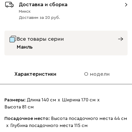
Доставка и сборка
Ланза
2996
Минск
Доставим
за
20
Все товары серии
Маиль
Бежевый
Вишневый
Голубой
Графит
Зеле
Кларинс
3176
Характеристики
О модели
Размеры:
Длина 140 см
х
Ширина 170 см
х
Высота 81 см
100
130
690
695
792
Посадочное место:
Высота посадочного места 44 см
Винтер
3176
х
Глубина посадочного места 115 см