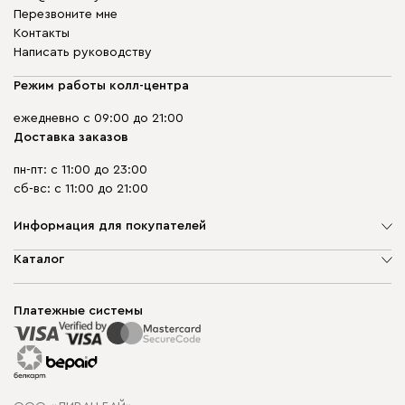
Перезвоните мне
Контакты
Написать руководству
Режим работы колл-центра
ежедневно с 09:00 до 21:00
Доставка заказов
пн-пт: с 11:00 до 23:00
сб-вс: с 11:00 до 21:00
Информация для покупателей
О компании
Каталог
Шоурумы
Мягкая мебель
Доставка и сборка
Корпусная мебель
Платежные системы
Способы оплаты
Распродажа мебели
Рассрочка и кредит
Гарантия
Карта сайта
Договор оферты