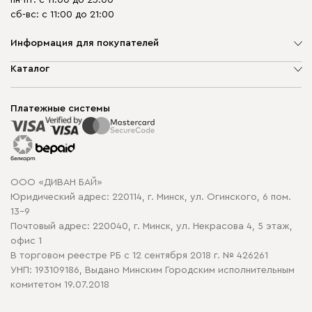
пн-пт: с 11:00 до 23:00
сб-вс: с 11:00 до 21:00
Информация для покупателей
О компании
Каталог
Шоурумы
Мягкая мебель
Доставка и сборка
Корпусная мебель
Платежные системы
Способы оплаты
Распродажа мебели
Рассрочка и кредит
Гарантия
Карта сайта
Договор оферты
ООО «ДИВАН БАЙ»
Политика конфиденциальности
Юридический адрес: 220114, г. Минск, ул. Огинского, 6 пом.
Политика в отношении обработки cookie
13-9
Почтовый адрес: 220040, г. Минск, ул. Некрасова 4, 5 этаж,
офис 1
В торговом реестре РБ с 12 сентября 2018 г. № 426261
УНП: 193109186, Выдано Минским Городским исполнительным
комитетом 19.07.2018