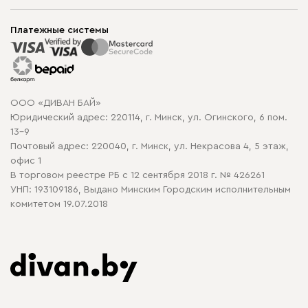
Шоурумы
Мягкая мебель
Доставка и сборка
Корпусная мебель
Платежные системы
Способы оплаты
Распродажа мебели
Рассрочка и кредит
Гарантия
Карта сайта
Договор оферты
ООО «ДИВАН БАЙ»
Политика конфиденциальности
Юридический адрес: 220114, г. Минск, ул. Огинского, 6 пом.
Политика в отношении обработки cookie
13-9
Почтовый адрес: 220040, г. Минск, ул. Некрасова 4, 5 этаж,
офис 1
В торговом реестре РБ с 12 сентября 2018 г. № 426261
УНП: 193109186, Выдано Минским Городским исполнительным
комитетом 19.07.2018