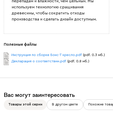
перепадам и влажности, чем цельный. Мы
используем технологию сращивания
древесины, чтобы сократить отходы
производства и сделать дизайн доступным.
Вайт
Латте
Терра
Альтеа
1855
Полезные файлы
Инструкция по сборке Бонс-Т кресло.pdf
(pdf. 0.3 мб.)
Декларация о соответствии.pdf
(pdf. 0.8 мб.)
Бежевый
Графит
Молочный
Серый
Атмосфера
1855
Вас могут заинтересовать
Товары этой серии
В другом цвете
Похожие това