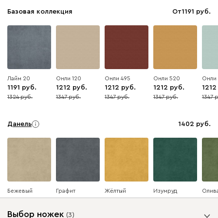
Базовая коллекция
От
1191
Лайм 20
Онли 120
Онли 495
Онли 520
Онли
1191
1212
1212
1212
1212
1324
1347
1347
1347
1347
10
10
10
10
10
Данель
1402
Бежевый
Графит
Жёлтый
Изумруд
Олив
Выбор ножек
(
3
)