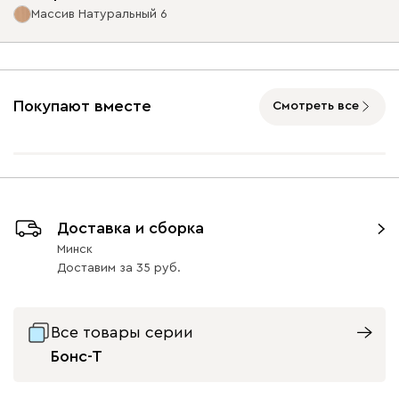
Массив Натуральный 6
Ультра
1402
Опоры
Покупают вместе
Смотреть все
Айвори (Ivory)
Горчичный
Дымчатый
Коралловый
Минт 
(Mustard)
(Smoke)
(Coral)
Бентори
1402
Массив Графит 6
Массив
Массив Орех 6
Доставка и сборка
Натуральный 6
33
33
Минск
Доставим
за
35
Бежевый
Графит
Кофе
Олива
Песо
Все товары серии
Бонс-Т
Онли
1402