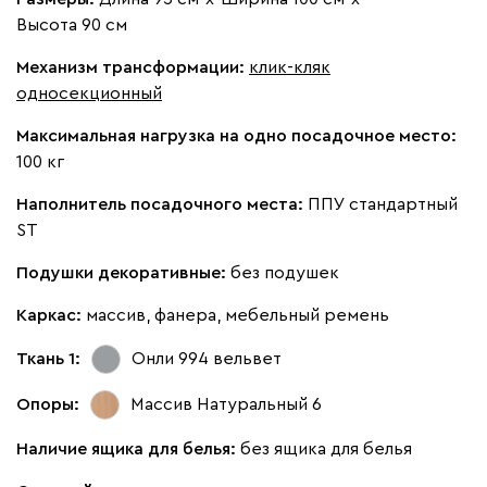
Высота 90 см
Бежевый
Изумруд
Марсала
Молочный
Мята
Механизм трансформации:
клик-кляк
односекционный
Мола
1576
Максимальная нагрузка на одно посадочное место:
100 кг
Наполнитель посадочного места:
ППУ стандартный
ST
Жёлтый
Песочный
Розовый
Светло-серый
Серы
Подушки декоративные:
без подушек
Каркас:
массив, фанера, мебельный ремень
Вулли
1576
Ткань 1:
Онли 994
вельвет
Опоры:
Массив Натуральный 6
Наличие ящика для белья:
без ящика для белья
092
100
230
380
684