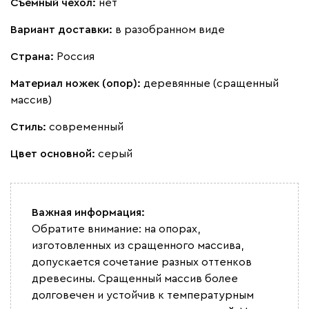
Съемный чехол:
нет
Вариант доставки:
в разобранном виде
Ланза
1576
Страна:
Россия
Материал ножек (опор):
деревянные (сращенный
массив)
Бежевый
Вишневый
Голубой
Графит
Зеле
Стиль:
современный
Цвет основной:
серый
Кларинс
1670
Важная информация:
Обратите внимание: на опорах,
изготовленных из сращенного массива,
100
130
690
695
792
допускается сочетание разных оттенков
древесины. Сращенный массив более
долговечен и устойчив к температурным
Букле
1855