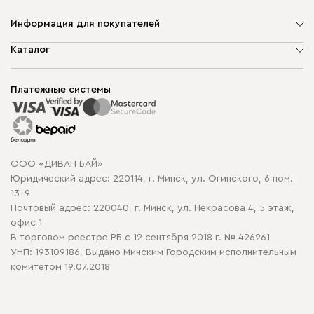
Информация для покупателей
О компании
Каталог
Шоурумы
Мягкая мебель
Доставка и сборка
Корпусная мебель
Платежные системы
Способы оплаты
Распродажа мебели
Рассрочка и кредит
Гарантия
Карта сайта
Договор оферты
ООО «ДИВАН БАЙ»
Политика конфиденциальности
Юридический адрес: 220114, г. Минск, ул. Огинского, 6 пом.
Политика в отношении обработки cookie
13-9
Почтовый адрес: 220040, г. Минск, ул. Некрасова 4, 5 этаж,
офис 1
В торговом реестре РБ с 12 сентября 2018 г. № 426261
УНП: 193109186, Выдано Минским Городским исполнительным
комитетом 19.07.2018