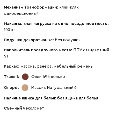
Бежевый
Изумруд
Марсала
Молочный
Мята
Механизм трансформации:
клик-кляк
односекционный
Мола
1576
Максимальная нагрузка на одно посадочное место:
100 кг
Подушки декоративные:
без подушек
Наполнитель посадочного места:
ППУ стандартный
Жёлтый
Песочный
Розовый
Светло-серый
Серы
ST
Каркас:
массив, фанера, мебельный ремень
Вулли
1576
Ткань 1:
Онли 495
вельвет
Опоры:
Массив Натуральный 6
Наличие ящика для белья:
без ящика для белья
092
100
230
380
684
Съемный чехол:
нет