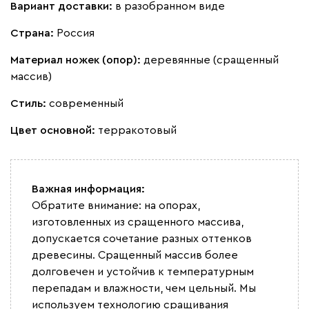
Вариант доставки:
в разобранном виде
Ланза
1576
Страна:
Россия
Материал ножек (опор):
деревянные (сращенный
массив)
Бежевый
Вишневый
Голубой
Графит
Зеле
Стиль:
современный
Цвет основной:
терракотовый
Кларинс
1670
Важная информация:
Обратите внимание: на опорах,
изготовленных из сращенного массива,
100
130
690
695
792
допускается сочетание разных оттенков
древесины. Сращенный массив более
долговечен и устойчив к температурным
Букле
1855
перепадам и влажности, чем цельный. Мы
используем технологию сращивания