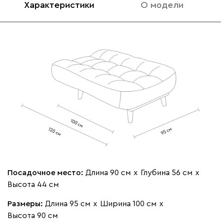
Характеристики
О модели
020
236
240
310
430
Вертикаль
1576
000
490
795
910
930
Геста
1576
Посадочное место:
Длина 90 см
х
Глубина 56 см
х
Высота 44 см
Размеры:
Длина 95 см
х
Ширина 100 см
х
Высота 90 см