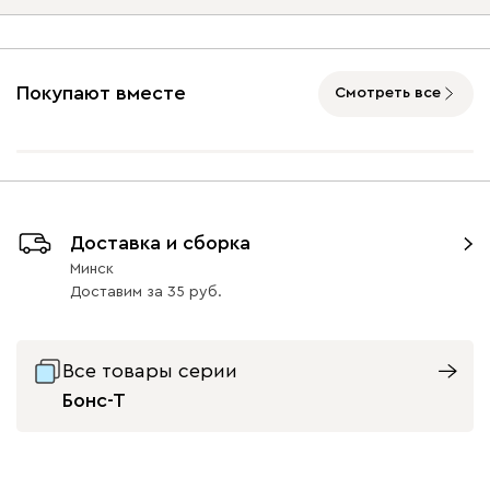
Опоры
Покупают вместе
Смотреть все
Айвори (Ivory)
Горчичный
Дымчатый
Коралловый
Минт 
(Mustard)
(Smoke)
(Coral)
Бентори
1402
Массив Графит 6
Массив
Массив Орех 6
Доставка и сборка
Натуральный 6
33
33
Минск
Доставим
за
35
Бежевый
Графит
Кофе
Олива
Песо
Все товары серии
Бонс-Т
Онли
1402