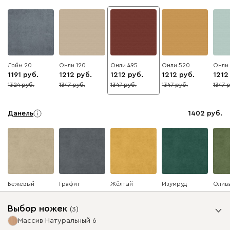
Лайм 20
Онли 120
Онли 495
Онли 520
Онли
1191
1212
1212
1212
1212
1324
1347
1347
1347
1347
10
10
10
10
10
Данель
1402
Бежевый
Графит
Жёлтый
Изумруд
Олив
Выбор ножек
(
3
)
Массив Натуральный 6
Ультра
1402