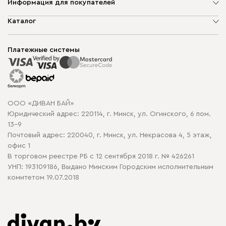
Информация для покупателей
О компании
Каталог
Шоурумы
Мягкая мебель
Доставка и сборка
Корпусная мебель
Платежные системы
Способы оплаты
Распродажа мебели
Рассрочка и кредит
Гарантия
Карта сайта
Договор оферты
ООО «ДИВАН БАЙ»
Политика конфиденциальности
Юридический адрес: 220114, г. Минск, ул. Огинского, 6 пом.
Политика в отношении обработки cookie
13-9
Почтовый адрес: 220040, г. Минск, ул. Некрасова 4, 5 этаж,
офис 1
В торговом реестре РБ с 12 сентября 2018 г. № 426261
УНП: 193109186, Выдано Минским Городским исполнительным
комитетом 19.07.2018