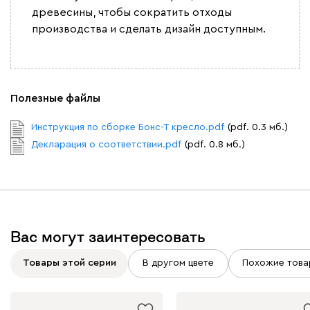
древесины, чтобы сократить отходы
производства и сделать дизайн доступным.
Вайт
Латте
Терра
Альтеа
1855
Полезные файлы
Инструкция по сборке Бонс-Т кресло.pdf
(pdf. 0.3 мб.)
Декларация о соответствии.pdf
(pdf. 0.8 мб.)
Бежевый
Графит
Молочный
Серый
Атмосфера
1855
Вас могут заинтересовать
Товары этой серии
В другом цвете
Похожие това