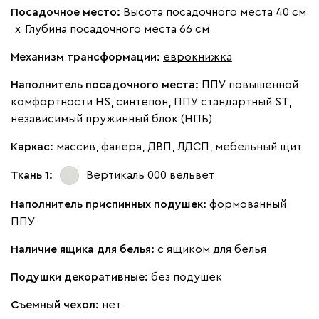
Посадочное место:
Высота посадочного места 40 см
х
Глубина посадочного места 66 см
Механизм трансформации:
еврокнижка
020
120
236
240
310
Наполнитель посадочного места:
ППУ повышенной
комфортности HS, синтепон, ППУ стандартный ST,
независимый пружинный блок (НПБ)
Геста
1410
Каркас:
массив, фанера, ДВП, ЛДСП, мебельный щит
Ткань 1:
Вертикаль 000
вельвет
Наполнитель приспинных подушек:
формованный
Бежевый
Изумруд
Марсала
Молочный
Мята
ППУ
Наличие ящика для белья:
с ящиком для белья
Мола
1410
Подушки декоративные:
без подушек
Съемный чехол:
нет