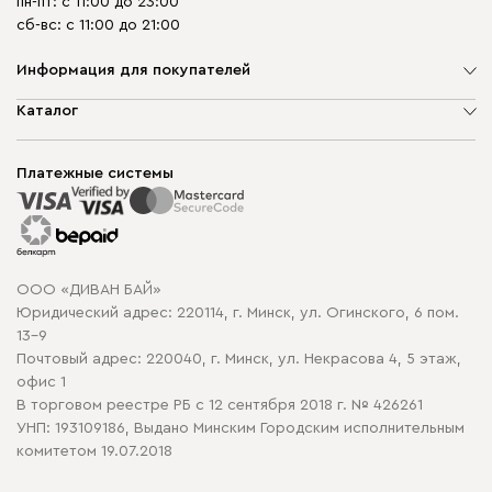
пн-пт: с 11:00 до 23:00
сб-вс: с 11:00 до 21:00
Информация для покупателей
О компании
Каталог
Шоурумы
Мягкая мебель
Доставка и сборка
Корпусная мебель
Платежные системы
Способы оплаты
Распродажа мебели
Рассрочка и кредит
Гарантия
Карта сайта
Договор оферты
ООО «ДИВАН БАЙ»
Политика конфиденциальности
Юридический адрес: 220114, г. Минск, ул. Огинского, 6 пом.
Политика в отношении обработки cookie
13-9
Почтовый адрес: 220040, г. Минск, ул. Некрасова 4, 5 этаж,
офис 1
В торговом реестре РБ с 12 сентября 2018 г. № 426261
УНП: 193109186, Выдано Минским Городским исполнительным
комитетом 19.07.2018