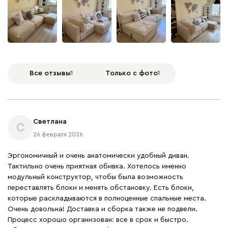
Бежевый
Графит
Молочный
Серый
Все отзывы
1
Только с фото
1
Дарте
2175
Светлана
С
26 февраля 2026
Эргономичный и очень анатомически удобный диван.
Графит
Серый
Терракота
Тёмно-синий
Тактильно очень приятная обивка. Хотелось именно
модульный конструктор, чтобы была возможность
переставлять блоки и менять обстановку. Есть блоки,
которые раскладываются в полноценные спальные места.
Очень довольна! Доставка и сборка также не подвели.
Процесс хорошо организован: все в срок и быстро.