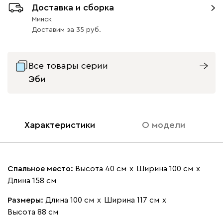
Доставка и сборка
Ультра
1295
Минск
Доставим
за
35
Все товары серии
Айвори (Ivory)
Горчичный
Дымчатый
Коралловый
Минт 
Эби
(Mustard)
(Smoke)
(Coral)
Бентори
1295
Характеристики
О модели
Спальное место:
Высота 40 см
х
Ширина 100 см
х
Длина 158 см
Бежевый
Графит
Кофе
Олива
Песо
Размеры:
Длина 100 см
х
Ширина 117 см
х
Онли
1295
Высота 88 см