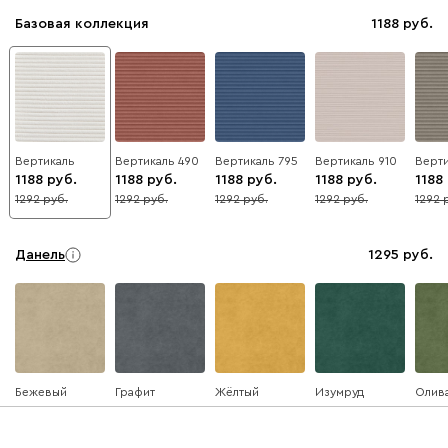
Базовая коллекция
1188
Вертикаль
Вертикаль 490
Вертикаль 795
Вертикаль 910
Верти
1188
1188
1188
1188
1188
1292
1292
1292
1292
1292
8
8
8
8
8
Данель
1295
Бежевый
Графит
Жёлтый
Изумруд
Олив