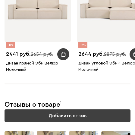
Винтер
1601
8
8
2441
2644
2654
2875
Виридис
Клэй
Мустард
Оранж
пион
Диван прямой Эби Велюр
Диван угловой Эби-1 Велю
Молочный
Молочный
Букле
1793
1
Отзывы о товаре
Вайт
Латте
Терра
Добавить отзыв
Альтеа
1793