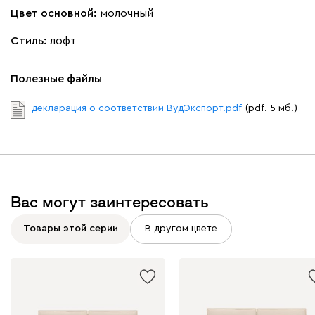
Цвет основной:
молочный
Жёлтый
Песочный
Розовый
Светло-серый
Серы
Стиль:
лофт
Ланза
1410
Полезные файлы
декларация о соответствии ВудЭкспорт.pdf
(pdf. 5 мб.)
Бежевый
Вишневый
Голубой
Графит
Зеле
Вас могут заинтересовать
Кларинс
1601
Товары этой серии
В другом цвете
100
130
690
695
792