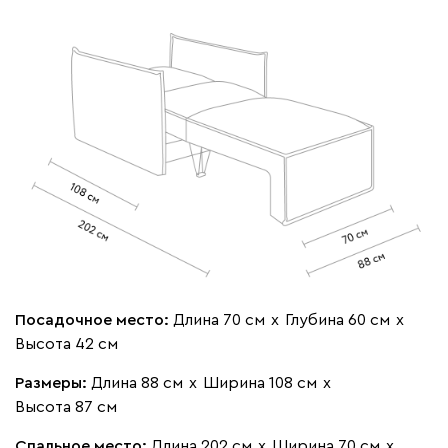
020
240
310
430
495
Вертикаль
1636
000
490
795
910
930
Посадочное место:
Длина 70 см
х
Глубина 60 см
х
Высота 42 см
Геста
1636
Размеры:
Длина 88 см
х
Ширина 108 см
х
Высота 87 см
Спальное место:
Длина 202 см
х
Ширина 70 см
х