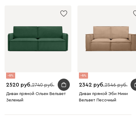
Вайт
Латте
Терра
Альтеа
2146
8
8
2520
2342
2740
2546
Диван прямой Ольен Вельвет
Диван прямой Эби Мини
Бежевый
Графит
Молочный
Серый
Зеленый
Вельвет Песочный
Дарте
2657