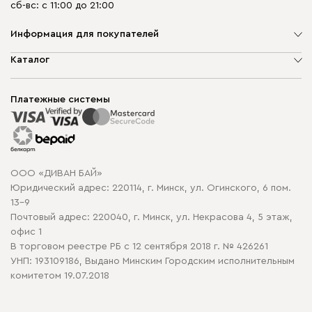
сб-вс: с 11:00 до 21:00
Информация для покупателей
О компании
Каталог
Шоурумы
Мягкая мебель
Доставка и сборка
Корпусная мебель
Платежные системы
Способы оплаты
Распродажа мебели
Рассрочка и кредит
Гарантия
Карта сайта
Договор оферты
ООО «ДИВАН БАЙ»
Политика конфиденциальности
Юридический адрес: 220114, г. Минск, ул. Огинского, 6 пом.
Политика в отношении обработки cookie
13-9
Почтовый адрес: 220040, г. Минск, ул. Некрасова 4, 5 этаж,
офис 1
В торговом реестре РБ с 12 сентября 2018 г. № 426261
УНП: 193109186, Выдано Минским Городским исполнительным
комитетом 19.07.2018