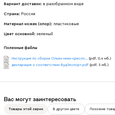
Вариант доставки:
в разобранном виде
Кларинс
1891
Страна:
Россия
Материал ножек (опор):
пластиковые
Цвет основной:
зеленый
100
130
690
695
792
Полезные файлы
Инструкция по сборке Ольен мини кресло.pdf
(pdf. 0.4 мб.)
Винтер
1891
декларация о соответствии ВудЭкспорт.pdf
(pdf. 5 мб.)
Виридис
Клэй
Мустард
Оранж
Вас могут заинтересовать
Товары этой серии
В другом цвете
Похожие това
Букле
2146