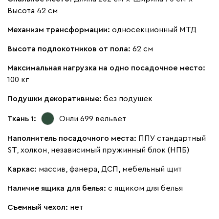
Высота 42 см
Бежевый
Изумруд
Марсала
Молочный
Мята
Механизм трансформации:
односекционный МТД
Высота подлокотников от пола:
62 см
Мола
1636
Максимальная нагрузка на одно посадочное место:
100 кг
Подушки декоративные:
без подушек
Жёлтый
Песочный
Розовый
Светло-серый
Серы
Ткань 1:
Онли 699
вельвет
Наполнитель посадочного места:
ППУ стандартный
Ланза
1636
ST, холкон, независимый пружинный блок (НПБ)
Каркас:
массив, фанера, ДСП, мебельный щит
Наличие ящика для белья:
с ящиком для белья
Съемный чехол:
нет
Бежевый
Вишневый
Голубой
Графит
Зеле