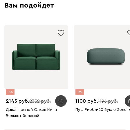
Вам подойдет
Графит
Серый
Терракота
Тёмно-синий
8
8
2145
1100
2332
1196
Диван прямой Ольен Мини
Пуф Риббл-20 Букле Зелен
Вельвет Зеленый