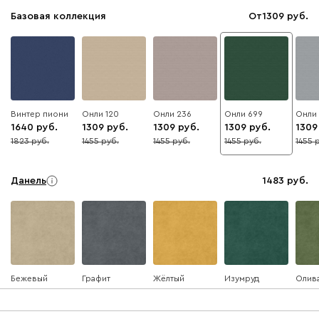
Базовая коллекция
От
1309
Винтер пиони
Онли 120
Онли 236
Онли 699
Онли
1640
1309
1309
1309
1309
1823
1455
1455
1455
1455
10
10
10
10
10
Данель
1483
Бежевый
Графит
Жёлтый
Изумруд
Олив