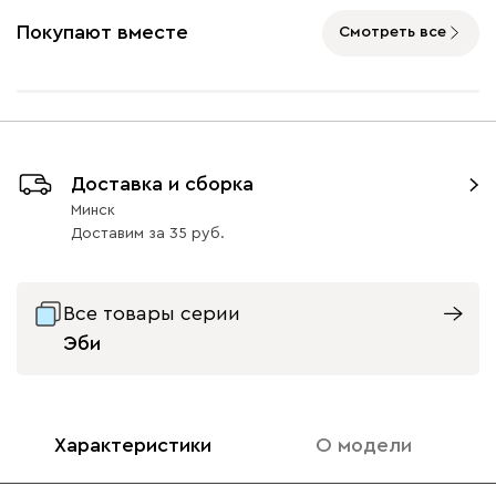
Ультра
1483
Покупают вместе
Смотреть все
Айвори (Ivory)
Горчичный
Дымчатый
Коралловый
Минт 
Доставка и сборка
(Mustard)
(Smoke)
(Coral)
Минск
Доставим
за
35
Бентори
1483
Все товары серии
Эби
Бежевый
Графит
Кофе
Олива
Песо
Характеристики
О модели
Онли
1483