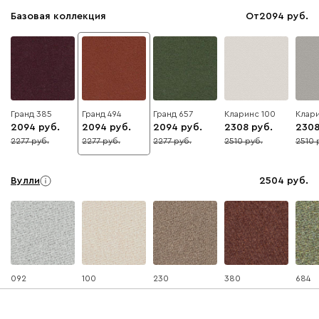
Базовая коллекция
От
2094
Гранд 385
Гранд 494
Гранд 657
Кларинс 100
Клари
2094
2094
2094
2308
230
2277
2277
2277
2510
2510
8
8
8
8
8
Вулли
2504
092
100
230
380
684
Ланза
2504