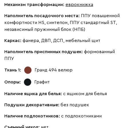
Механизм трансформации:
еврокнижка
Наполнитель посадочного места:
ППУ повышенной
Виридис
Клэй
Мустард
Оранж
пион
комфортности HS, синтепон, ППУ стандартный ST,
независимый пружинный блок (НПБ)
Букле
2973
Каркас:
фанера, ДВП, ДСП, мебельный щит
Наполнитель приспинных подушек:
формованный
ППУ
Ткань 1:
Гранд 494
велюр
Вайт
Латте
Терра
Опоры:
Графит
Альтеа
2973
Наличие ящика для белья:
с ящиком для белья
Подушки декоративные:
без подушек
Наличие подлокотников:
с подлокотниками
Съемный чехол:
нет