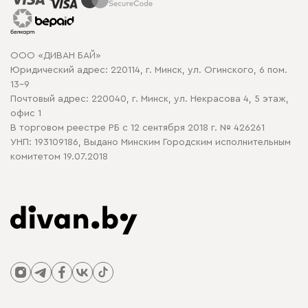
Рассрочка и кредит
Гарантия
Карта сайта
Договор оферты
ООО «ДИВАН БАЙ»
Политика конфиденциальности
Юридический адрес: 220114, г. Минск, ул. Огинского, 6 пом.
Политика в отношении обработки cookie
13-9
Почтовый адрес: 220040, г. Минск, ул. Некрасова 4, 5 этаж,
офис 1
В торговом реестре РБ с 12 сентября 2018 г. № 426261
УНП: 193109186, Выдано Минским Городским исполнительным
комитетом 19.07.2018