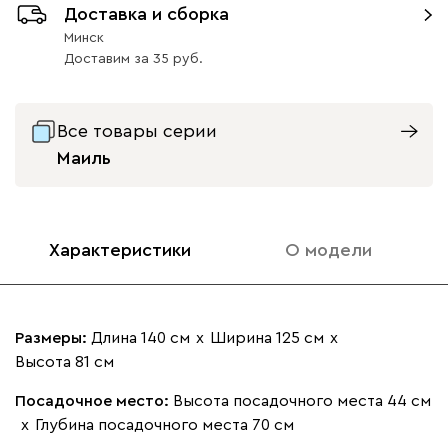
Доставка и сборка
Минск
Доставим
за
35
Все товары серии
Бежевый
Вишневый
Голубой
Графит
Зеле
Маиль
Кларинс
2661
Характеристики
О модели
690
695
792
972
Размеры:
Длина 140 см
х
Ширина 125 см
х
Высота 81 см
Винтер
2661
Посадочное место:
Высота посадочного места 44 см
х
Глубина посадочного места 70 см