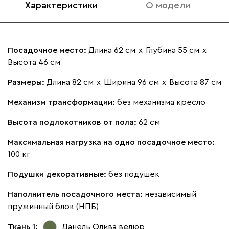
Характеристики
О модели
020
120
236
240
310
Посадочное место:
Длина 62 см
х
Глубина 55 см
х
Высота 46 см
Геста
1437
Размеры:
Длина 82 см
х
Ширина 96 см
х
Высота 87 см
Механизм трансформации:
без механизма кресло
Высота подлокотников от пола:
62 см
Максимальная нагрузка на одно посадочное место:
Бежевый
Изумруд
Марсала
Молочный
Мята
100 кг
Подушки декоративные:
без подушек
Мола
1437
Наполнитель посадочного места:
независимый
пружинный блок (НПБ)
Ткань 1:
Данель Олива
велюр