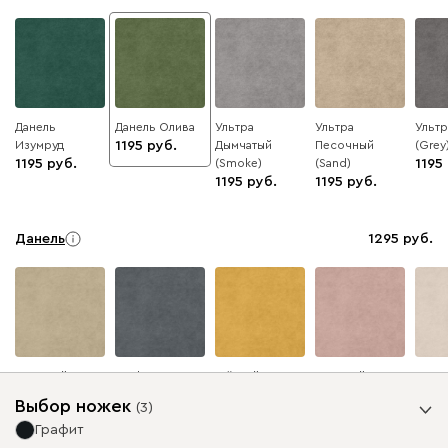
Данель
Данель Олива
Ультра
Ультра
Ульт
Изумруд
1195
Дымчатый
Песочный
(Grey
1195
(Smoke)
(Sand)
1195
1195
1195
Данель
1295
Бежевый
Графит
Жёлтый
Розовый
Светл
беже
Выбор ножек
(
3
)
Графит