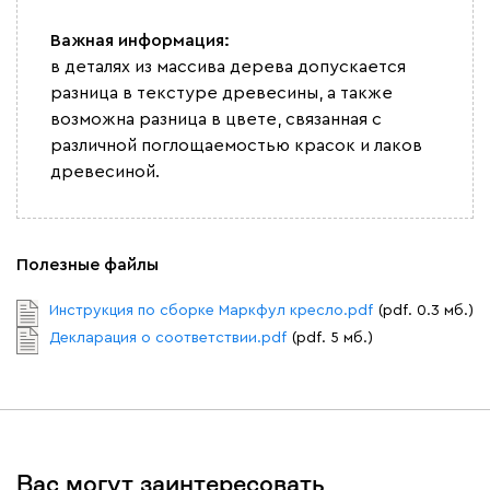
Кларинс
1675
Важная информация:
в деталях из массива дерева допускается
разница в текстуре древесины, а также
возможна разница в цвете, связанная с
различной поглощаемостью красок и лаков
древесиной.
100
130
690
695
792
Винтер
1675
Полезные файлы
Инструкция по сборке Маркфул кресло.pdf
(pdf. 0.3 мб.)
Декларация о соответствии.pdf
(pdf. 5 мб.)
Виридис
Клэй
Мустард
Оранж
пион
Букле
1912
Вас могут заинтересовать