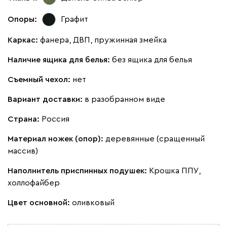
Жёлтый
Олива
Песочный
Розовый
Свет
Опоры:
Графит
Каркас:
фанера, ДВП, пружинная змейка
Вулли
1437
Наличие ящика для белья:
без ящика для белья
Съемный чехол:
нет
Вариант доставки:
в разобранном виде
092
100
230
380
684
Страна:
Россия
Материал ножек (опор):
деревянные (сращенный
Ланза
1437
массив)
Наполнитель приспинных подушек:
Крошка ППУ,
холлофайбер
Цвет основной:
оливковый
Бежевый
Вишневый
Голубой
Графит
Зеле