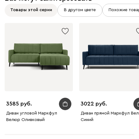
Товары этой серии
В другом цвете
Похожие това
Вайт
Латте
Терра
Дарте
2383
Графит
Серый
Терракота
Тёмно-синий
3585
3022
Диван угловой Маркфул
Диван прямой Маркфул Ве
Велюр Оливковый
Синий