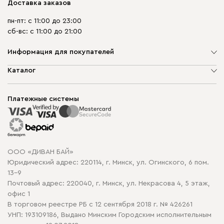
Доставка заказов
пн-пт: с 11:00 до 23:00
сб-вс: с 11:00 до 21:00
Информация для покупателей
О компании
Каталог
Шоурумы
Мягкая мебель
Доставка и сборка
Корпусная мебель
Платежные системы
Способы оплаты
Распродажа мебели
Рассрочка и кредит
Гарантия
Карта сайта
Договор оферты
ООО «ДИВАН БАЙ»
Политика конфиденциальности
Юридический адрес: 220114, г. Минск, ул. Огинского, 6 пом.
Политика в отношении обработки cookie
13-9
Почтовый адрес: 220040, г. Минск, ул. Некрасова 4, 5 этаж,
офис 1
В торговом реестре РБ с 12 сентября 2018 г. № 426261
УНП: 193109186, Выдано Минским Городским исполнительным