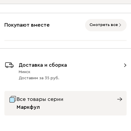
Ультра
1295
Опоры
Покупают вместе
Смотреть все
Айвори (Ivory)
Горчичный
Коралловый
Минт (Mint)
Розов
(Mustard)
(Coral)
Графит
Натуральный
Орех
Бентори
1295
Доставка и сборка
34
34
Минск
Доставим
за
35
Все товары серии
Бежевый
Графит
Кофе
Олива
Песо
Маркфул
Онли
1295