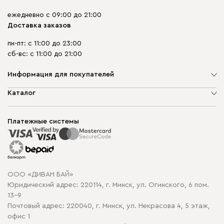
ежедневно с 09:00 до 21:00
Доставка заказов
пн-пт: с 11:00 до 23:00
сб-вс: с 11:00 до 21:00
Информация для покупателей
О компании
Каталог
Шоурумы
Мягкая мебель
Доставка и сборка
Корпусная мебель
Платежные системы
Способы оплаты
Распродажа мебели
Рассрочка и кредит
Гарантия
Карта сайта
Договор оферты
ООО «ДИВАН БАЙ»
Политика конфиденциальности
Юридический адрес: 220114, г. Минск, ул. Огинского, 6 пом.
Политика в отношении обработки cookie
13-9
Почтовый адрес: 220040, г. Минск, ул. Некрасова 4, 5 этаж,
офис 1