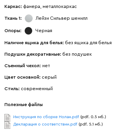
Каркас:
фанера, металлокаркас
Ткань 1:
Лейзи Сильвер
шенилл
020
120
236
240
310
Опоры:
Черная
Геста
1765
Наличие ящика для белья:
без ящика для белья
Подушки декоративные:
без подушек
Съемный чехол:
нет
Цвет основной:
серый
Бежевый
Изумруд
Марсала
Молочный
Мята
Стиль:
современный
Ланза
1765
Полезные файлы
Инструкция по сборке Нолан.pdf
(pdf. 0.5 мб.)
Декларация о соответствии.pdf
(pdf. 5.1 мб.)