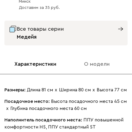
Минск
Доставим
за
35
Все товары серии
Айвори (Ivory)
Горчичный
Дымчатый
Коралловый
Минт 
Медейя
(Mustard)
(Smoke)
(Coral)
Бентори
1671
Характеристики
О модели
Размеры:
Длина 81 см
х
Ширина 80 см
х
Высота 77 см
Бежевый
Графит
Кофе
Олива
Песо
Посадочное место:
Высота посадочного места 45 см
х
Глубина посадочного места 60 см
Онли
1671
Наполнитель посадочного места:
ППУ повышенной
комфортности HS, ППУ стандартный ST