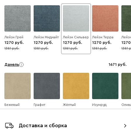
Лейзи Грей
Лейзи Миднайт
Лейзи Сильвер
Лейзи Терра
Лейз
1270
1270
1270
1270
1270
1381
1381
1381
1381
1381
8
8
8
8
8
Данель
1671
Бежевый
Графит
Жёлтый
Изумруд
Олив
Доставка и сборка
Ультра
1671