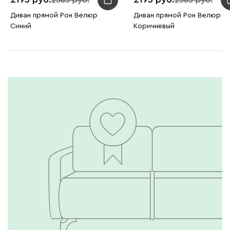
2385
2385
Букле
2054
Диван прямой Рон Велюр
Диван прямой Рон Велюр
Синий
Коричневый
Вайт
Латте
Терра
Альтеа
2054
Бежевый
Графит
Молочный
Серый
Дарте
2247