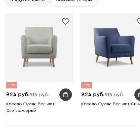
В другом цвете
Похожие товары
10
10
824
824
916
916
Кресло Оденс Вельвет
Кресло Оденс Вельвет Син
Светло-серый