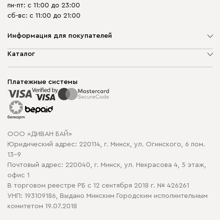
пн-пт: с 11:00 до 23:00
сб-вс: с 11:00 до 21:00
Информация для покупателей
О компании
Каталог
Шоурумы
Мягкая мебель
Доставка и сборка
Корпусная мебель
Платежные системы
Способы оплаты
Распродажа мебели
Рассрочка и кредит
Гарантия
Карта сайта
Договор оферты
ООО «ДИВАН БАЙ»
Политика конфиденциальности
Юридический адрес: 220114, г. Минск, ул. Огинского, 6 пом.
Политика в отношении обработки cookie
13-9
Почтовый адрес: 220040, г. Минск, ул. Некрасова 4, 5 этаж,
офис 1
В торговом реестре РБ с 12 сентября 2018 г. № 426261
УНП: 193109186, Выдано Минским Городским исполнительным
комитетом 19.07.2018