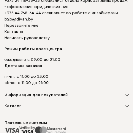
+375 29 118-36-23 специалист отдела корпоративных продаж
- оформление юридических лиц
+375 44 768-64-44 специалист по работе с дизайнерами
b2b@divan.by
Перезвоните мне
Контакты
Написать руководству
Режим работы колл-центра
ежедневно с 09:00 до 21:00
Доставка заказов
пн-пт: с 11:00 до 23:00
сб-вс: с 11:00 до 21:00
Информация для покупателей
О компании
Каталог
Шоурумы
Мягкая мебель
Доставка и сборка
Корпусная мебель
Платежные системы
Способы оплаты
Распродажа мебели
Рассрочка и кредит