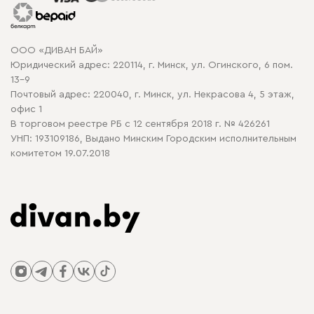
Гарантия
Карта сайта
Договор оферты
ООО «ДИВАН БАЙ»
Политика конфиденциальности
Юридический адрес: 220114, г. Минск, ул. Огинского, 6 пом.
Политика в отношении обработки cookie
13-9
Почтовый адрес: 220040, г. Минск, ул. Некрасова 4, 5 этаж,
офис 1
В торговом реестре РБ с 12 сентября 2018 г. № 426261
УНП: 193109186, Выдано Минским Городским исполнительным
комитетом 19.07.2018