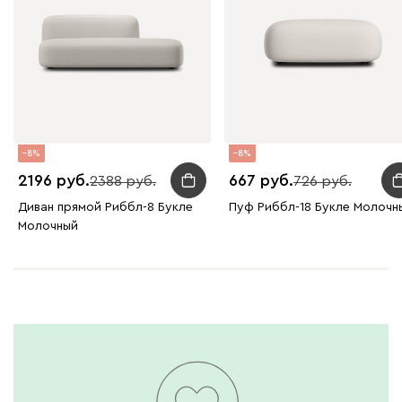
8
8
2196
667
2388
726
Диван прямой Риббл-8 Букле
Пуф Риббл-18 Букле Молочн
Молочный