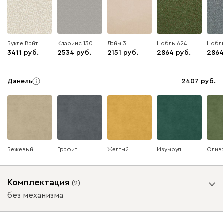
Букле Вайт
Кларинс 130
Лайм 3
Нобль 624
Нобл
3411
2534
2151
2864
286
Данель
2407
Бежевый
Графит
Жёлтый
Изумруд
Олив
Комплектация
(
2
)
Ультра
2407
без механизма