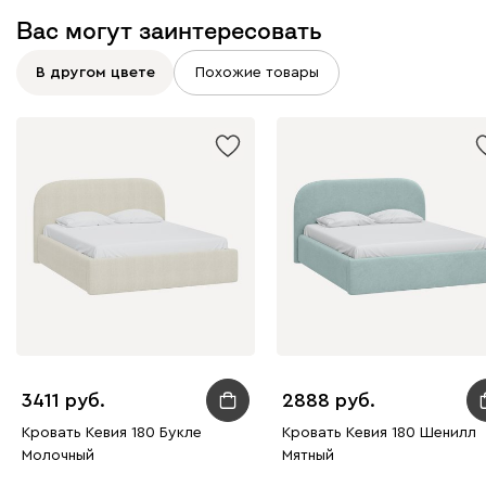
Вас могут заинтересовать
Латте
Терра
В другом цвете
Похожие товары
Альтеа
3500
Бежевый
Графит
Молочный
Серый
Дарте
4047
3411
2888
Кровать Кевия 180 Букле
Кровать Кевия 180 Шенилл
Графит
Серый
Терракота
Тёмно-синий
Молочный
Мятный