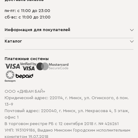
пн-пт: с 11:00 до 23:00
сб-вс: с 11:00 до 21:00
Информация для покупателей
О компании
Каталог
Шоурумы
Мягкая мебель
Доставка и сборка
Корпусная мебель
Платежные системы
Способы оплаты
Распродажа мебели
Рассрочка и кредит
Гарантия
Карта сайта
Договор оферты
ООО «ДИВАН БАЙ»
Политика конфиденциальности
Юридический адрес: 220114, г. Минск, ул. Огинского, 6 пом.
Политика в отношении обработки cookie
13-9
Почтовый адрес: 220040, г. Минск, ул. Некрасова 4, 5 этаж,
офис 1
В торговом реестре РБ с 12 сентября 2018 г. № 426261
УНП: 193109186, Выдано Минским Городским исполнительным
комитетом 19.07.2018