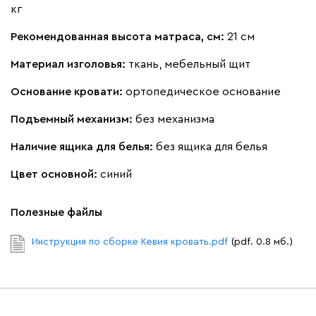
кг
Рекомендованная высота матраса, см:
21 см
100
690
695
792
900
Материал изголовья:
ткань, мебельный щит
Основание кровати:
ортопедическое основание
Винтер
2954
Подъемный механизм:
без механизма
Наличие ящика для белья:
без ящика для белья
Цвет основной:
синий
Виридис
Клэй
Мустард
Оранж
пион
Полезные файлы
Букле
3500
Инструкция по сборке Кевия кровать.pdf
(pdf. 0.8 мб.)