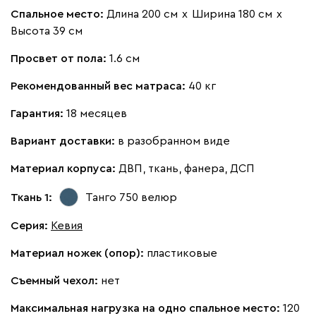
Мола
2680
Спальное место:
Длина 200 см
х
Ширина 180 см
х
Высота 39 см
Просвет от пола:
1.6 см
Рекомендованный вес матраса:
40 кг
Жёлтый
Олива
Песочный
Розовый
Свет
Гарантия:
18 месяцев
Вариант доставки:
в разобранном виде
Ланза
2680
Материал корпуса:
ДВП, ткань, фанера, ДСП
Ткань 1:
Танго 750
велюр
Серия
:
Кевия
Бежевый
Вишневый
Голубой
Графит
Зеле
Материал ножек (опор):
пластиковые
Съемный чехол:
нет
Кларинс
2954
Максимальная нагрузка на одно спальное место:
120