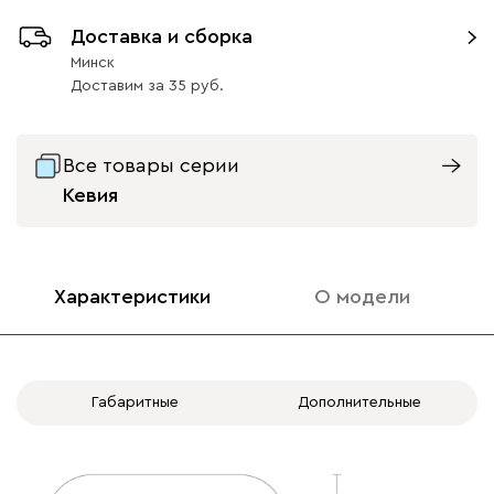
Подъемный механизм
Доставка и сборка
без механизма
с механизмом
Минск
Айвори (Ivory)
Горчичный
Дымчатый
Коралловый
Минт 
Доставим
за
35
(Mustard)
(Smoke)
(Coral)
Бентори
2407
Все товары серии
Кевия
Характеристики
О модели
Бежевый
Графит
Кофе
Олива
Песо
Онли
2407
Габаритные
Дополнительные