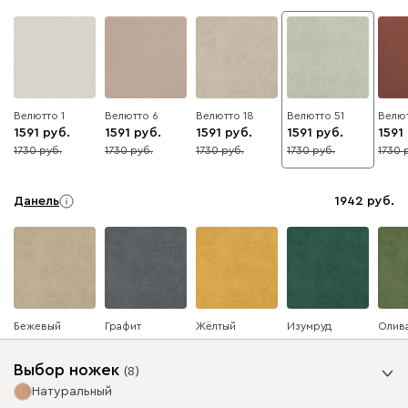
Велютто 1
Велютто 6
Велютто 18
Велютто 51
Велют
1591
1591
1591
1591
1591
1730
1730
1730
1730
1730
8
8
8
8
8
Данель
1942
Бежевый
Графит
Жёлтый
Изумруд
Олив
Выбор ножек
(
8
)
Натуральный
Ультра
1942