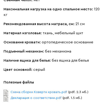
Максимальная нагрузка на одно спальное место:
120
кг
Вайт
Латте
Терра
Рекомендованная высота матраса, см:
21 см
Альтеа
Материал изголовья:
ткань, мебельный щит
2500
Основание кровати:
ортопедическое основание
Подъемный механизм:
без механизма
Наличие ящика для белья:
без ящика для белья
Бежевый
Графит
Молочный
Серый
Цвет основной:
серый
Дарте
2805
Полезные файлы
Схема сборки Коверти кровать.pdf
(pdf. 2.3 мб.)
Декларация о соответствии.pdf
(pdf. 1.5 мб.)