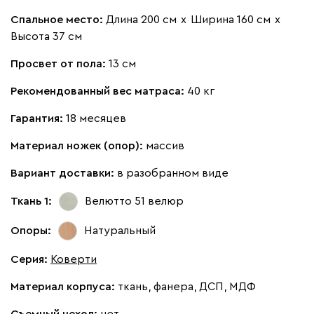
Кларинс
2196
Спальное место:
Длина 200 см
х
Ширина 160 см
х
Высота 37 см
Просвет от пола:
13 см
Рекомендованный вес матраса:
40 кг
130
690
695
792
900
Гарантия:
18 месяцев
Винтер
2196
Материал ножек (опор):
массив
Вариант доставки:
в разобранном виде
Ткань 1:
Велютто 51
велюр
Опоры:
Натуральный
Виридис
Клэй
Мустард
Оранж
пион
Серия
:
Коверти
Букле
2500
Материал корпуса:
ткань, фанера, ДСП, МДФ
Съемный чехол:
нет