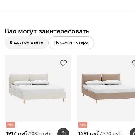
Графит
Серый
Терракота
Тёмно-синий
Вас могут заинтересовать
В другом цвете
Похожие товары
8
8
1917
1591
2085
1730