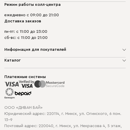
Режим работы колл-центра
ежедневно с 09:00 до 21:00
Доставка заказов
пн-пт: с 11:00 до 23:00
сб-вс: с 11:00 до 21:00
Информация для покупателей
О компании
Каталог
Шоурумы
Мягкая мебель
Доставка и сборка
Корпусная мебель
Платежные системы
Способы оплаты
Распродажа мебели
Рассрочка и кредит
Гарантия
Карта сайта
Договор оферты
ООО «ДИВАН БАЙ»
Политика конфиденциальности
Юридический адрес: 220114, г. Минск, ул. Огинского, 6 пом.
Политика в отношении обработки cookie
13-9
Почтовый адрес: 220040, г. Минск, ул. Некрасова 4, 5 этаж,