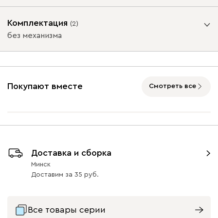
Опоры
Комплектация
(
2
)
без механизма
Айвори (Ivory)
Горчичный
Дымчатый
Коралловый
Минт 
Подъемный механизм
(Mustard)
(Smoke)
(Coral)
без механизма
с механизмом
Покупают вместе
Смотреть все
Бентори
1942
Бордовый
Велюр (массив)
Графит
(массив)
43
Доставка и сборка
Бежевый
Графит
Кофе
Олива
Песо
Минск
Доставим
за
35
Онли
1942
Все товары серии