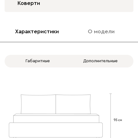
Коверти
020
120
236
240
310
Характеристики
О модели
Вертикаль
2044
Габаритные
Дополнительные
000
490
795
910
930
Геста
2044