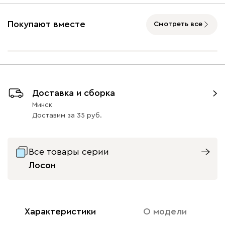
Подъемный механизм
без механизма
с механизмом
Покупают вместе
Смотреть все
Айвори (Ivory)
Дымчатый
Коралловый
Минт (Mint)
Розов
(Smoke)
(Coral)
Бентори
1699
Доставка и сборка
Минск
Доставим
за
35
Все товары серии
Бежевый
Графит
Кофе
Олива
Песо
Лосон
Онли
1699
Характеристики
О модели