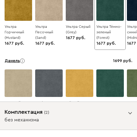
Ультра
Ультра
Ультра Серый
Ультра Тёмно-
Ультр
Горчичный
Песочный
(Grey)
зеленый
сини
(Mustard)
(Sand)
1677
(Forest)
(Midn
1677
1677
1677
1677
Данель
1699
Бежевый
Графит
Жёлтый
Изумруд
Олив
Комплектация
(
2
)
без механизма
Ультра
1699