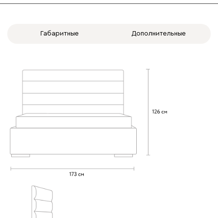
020
120
236
240
310
Габаритные
Дополнительные
Вертикаль
1935
000
490
795
910
930
Геста
1935
Бежевый
Изумруд
Марсала
Молочный
Мята