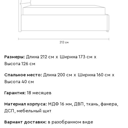
Мола
1935
Жёлтый
Олива
Песочный
Розовый
Свет
Размеры:
Длина 212 см
х
Ширина 173 см
х
Высота 126 см
Ланза
1935
Спальное место:
Длина 200 см
х
Ширина 160 см
х
Высота 40 см
Гарантия:
18 месяцев
Материал корпуса:
МДФ 16 мм, ДВП, ткань, фанера,
Бежевый
Вишневый
Голубой
Графит
Зеле
ДСП, мебельный щит
Вариант доставки:
в разобранном виде
Кларинс
2083