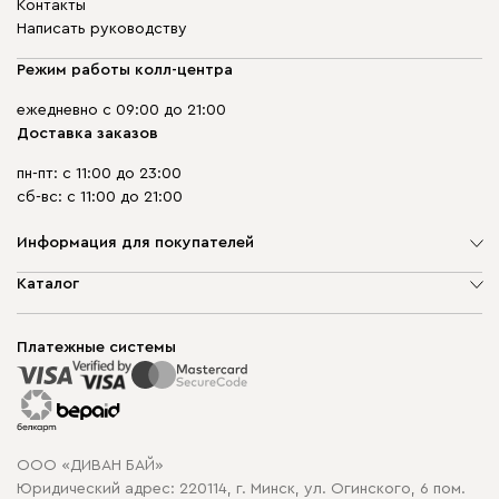
Контакты
Написать руководству
Режим работы колл-центра
ежедневно с 09:00 до 21:00
Доставка заказов
пн-пт: с 11:00 до 23:00
сб-вс: с 11:00 до 21:00
Информация для покупателей
О компании
Каталог
Шоурумы
Мягкая мебель
Доставка и сборка
Корпусная мебель
Платежные системы
Способы оплаты
Распродажа мебели
Рассрочка и кредит
Гарантия
Карта сайта
Договор оферты
ООО «ДИВАН БАЙ»
Политика конфиденциальности
Юридический адрес: 220114, г. Минск, ул. Огинского, 6 пом.
Политика в отношении обработки cookie