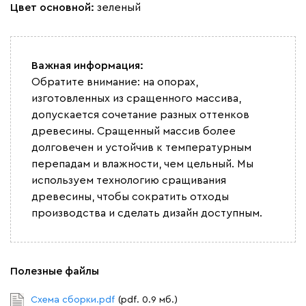
Цвет основной:
зеленый
Вайт
Латте
Терра
Важная информация:
Альтеа
2323
Обратите внимание: на опорах,
изготовленных из сращенного массива,
допускается сочетание разных оттенков
древесины. Сращенный массив более
долговечен и устойчив к температурным
перепадам и влажности, чем цельный. Мы
Бежевый
Графит
Молочный
Серый
используем технологию сращивания
древесины, чтобы сократить отходы
Дарте
2502
производства и сделать дизайн доступным.
Полезные файлы
Схема сборки.pdf
(pdf. 0.9 мб.)
Графит
Серый
Терракота
Тёмно-синий