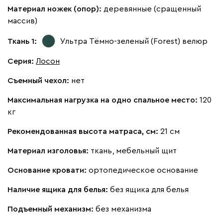
Материал ножек (опор):
деревянные (сращенный
массив)
Ткань 1:
Ультра Тёмно-зеленый (Forest)
велюр
Серия
:
Лосон
100
130
690
695
792
Съемный чехол:
нет
Винтер
2083
Максимальная нагрузка на одно спальное место:
120
кг
Рекомендованная высота матраса, см:
21 см
Материал изголовья:
ткань, мебельный щит
Виридис
Клэй
Мустард
Оранж
пион
Основание кровати:
ортопедическое основание
Букле
2323
Наличие ящика для белья:
без ящика для белья
Подъемный механизм:
без механизма