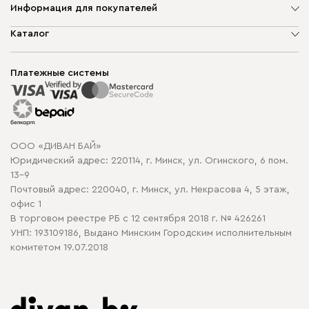
Информация для покупателей
О компании
Каталог
Шоурумы
Мягкая мебель
Доставка и сборка
Корпусная мебель
Платежные системы
Способы оплаты
Распродажа мебели
Рассрочка и кредит
Гарантия
Карта сайта
Договор оферты
ООО «ДИВАН БАЙ»
Политика конфиденциальности
Юридический адрес: 220114, г. Минск, ул. Огинского, 6 пом.
Политика в отношении обработки cookie
13-9
Почтовый адрес: 220040, г. Минск, ул. Некрасова 4, 5 этаж,
офис 1
В торговом реестре РБ с 12 сентября 2018 г. № 426261
УНП: 193109186, Выдано Минским Городским исполнительным
комитетом 19.07.2018