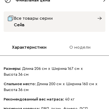
Все товары серии
Добавит
Сейв
Сейв 160 Велюр
Кадзе 160
Бордовый
ДхШхВ: 225 х 3 х 100 см
ДхШхВ: 206 х 167 х 36 см
Характеристики
О модели
1505
1033
1384
929
Размеры:
Длина 206 см
х
Ширина 167 см
х
Высота 36 см
Спальное место:
Длина 200 см
х
Ширина 160 см
х
Высота 36 см
Рекомендованный вес матраса:
40 кг
Материал корпуса:
ДВП, ткань, фанера, ДСП