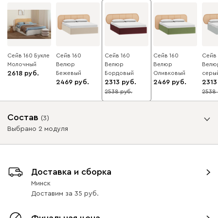
Сейв 160 Букле
Сейв 160
Сейв 160
Сейв 160
Сейв 
Молочный
Велюр
Велюр
Велюр
Велю
2618
Бежевый
Бордовый
Оливковый
серы
2469
2313
2469
2313
2538
2538
9
9
Состав
(
3
)
Выбрано 2 модуля
Выбрать товары
Доставка и сборка
Минск
Выбранные товары
Доставим
за
35
Финальная цена