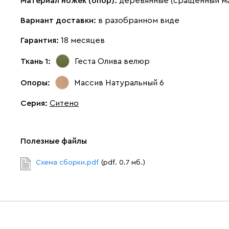
Материал ножек (опор):
деревянные (сращенный м
Вариант доставки:
в разобранном виде
Гарантия:
18 месяцев
Ткань 1:
Геста Олива
велюр
Опоры:
Массив Натуральный 6
Серия
:
Ситено
Полезные файлы
Схема сборки.pdf
(pdf. 0.7 мб.)