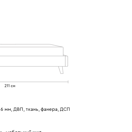
Коралловый
Минт (Mint)
Песочный
(Coral)
(Sand)
Розовый (Rose)
Серый (Grey)
Сливовый
(Plum)
6 мм, ДВП, ткань, фанера, ДСП