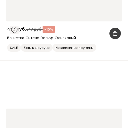
492
547
10
Банкетка Ситено Велюр Оливковый
SALE
Есть в шоуруме
Независимые пружины