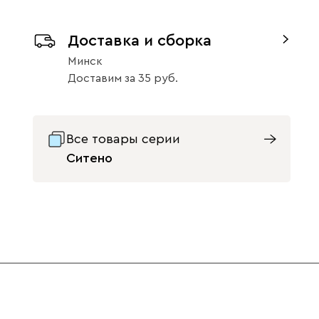
Доставка и сборка
Светло-
Серый
Синий
Минск
бежевый
Доставим
за
35
Массив Орех 6
49
Все товары серии
Ситено
Терракота
Ультра
1938
Айвори (Ivory)
Горчичный
Дымчатый
(Mustard)
(Smoke)