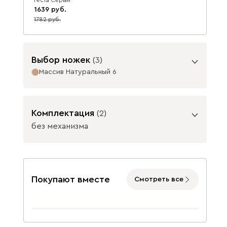
1639
1782
8
Данель
1938
Выбор ножек
(
3
)
Массив Натуральный 6
Опоры
Комплектация
(
2
)
Бежевый
Графит
Жёлтый
без механизма
Подъемный механизм
без механизма
с механизмом
Покупают вместе
Смотреть все
Массив Графит 6
Массив
Изумруд
Олива
Розовый
Натуральный 6
49