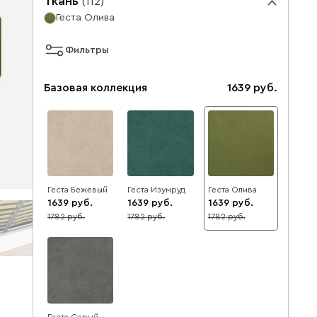
Ткань
(
112
)
Геста Олива
Фильтры
Базовая коллекция
1639
Геста Бежевый
Геста Изумруд
Геста Олива
1639
1639
1639
1782
1782
1782
8
8
8
Геста Серый