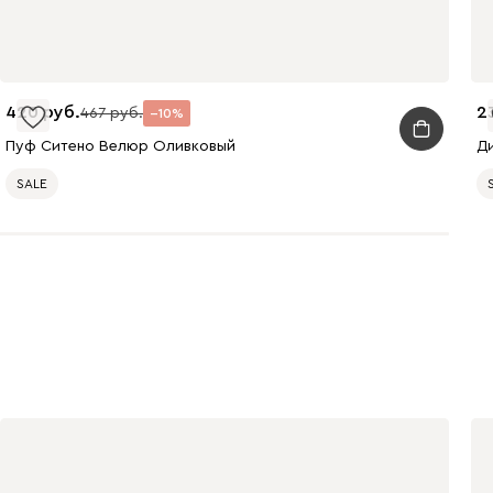
420
2
467
10
240
310
430
Пуф Ситено Велюр Оливковый
Д
SALE
495
520
670
699
700
784