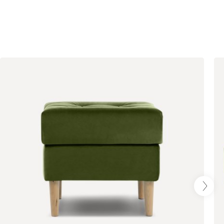
Олива
Песочный
Синий
Терракота
Онли
1938
020
120
236