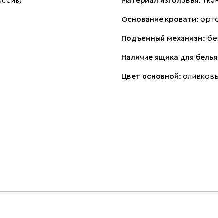
ассив)
Материал изголовья:
тка
Основание кровати:
орт
Подъемный механизм:
бе
Наличие ящика для белья
Цвет основной:
оливков