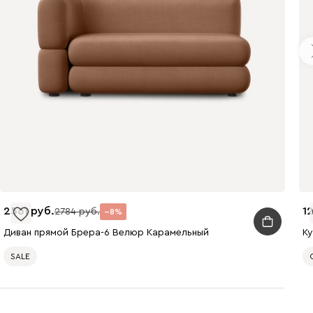
2561
1
2784
8
Диван прямой Брера-6 Велюр Карамельный
К
SALE