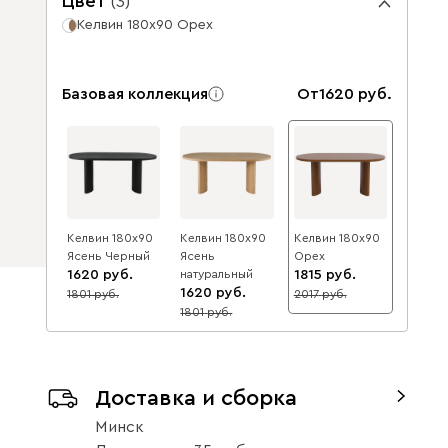
Цвет
(
3
)
Келвин 180x90 Орех
Базовая коллекция
От
1620
Келвин 180x90
Келвин 180x90
Келвин 180x90
Ясень Черный
Ясень
Орех
1620
натуральный
1815
1620
1801
2017
10
10
1801
10
Доставка и сборка
Минск