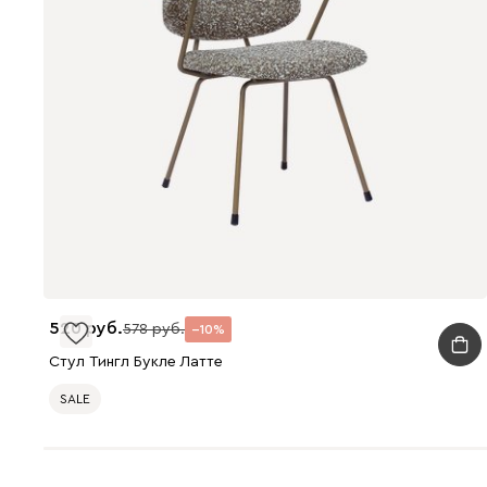
520
578
10
Стул Тингл Букле Латте
SALE