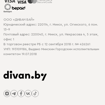
Рассрочка и кредит
Гарантия
Карта сайта
Договор оферты
ООО «ДИВАН БАЙ»
Политика конфиденциальности
Юридический адрес: 220114, г. Минск, ул. Огинского, 6 пом.
Политика в отношении обработки cookie
13-9
Почтовый адрес: 220040, г. Минск, ул. Некрасова 4, 5 этаж,
офис 1
В торговом реестре РБ с 12 сентября 2018 г. № 426261
УНП: 193109186, Выдано Минским Городским исполнительным
комитетом 19.07.2018