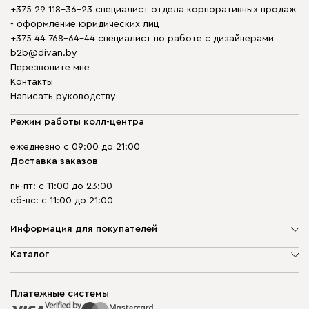
+375 29 118-36-23 специалист отдела корпоративных продаж
- оформление юридических лиц
+375 44 768-64-44 специалист по работе с дизайнерами
b2b@divan.by
Перезвоните мне
Контакты
Написать руководству
Режим работы колл-центра
ежедневно с 09:00 до 21:00
Доставка заказов
пн-пт: с 11:00 до 23:00
сб-вс: с 11:00 до 21:00
Информация для покупателей
О компании
Каталог
Шоурумы
Мягкая мебель
Доставка и сборка
Корпусная мебель
Платежные системы
Способы оплаты
Распродажа мебели