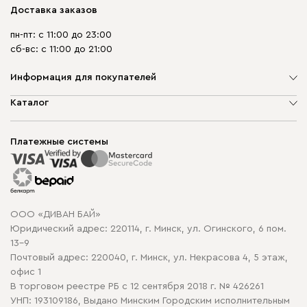
Доставка заказов
пн-пт: с 11:00 до 23:00
сб-вс: с 11:00 до 21:00
Информация для покупателей
О компании
Каталог
Шоурумы
Мягкая мебель
Доставка и сборка
Корпусная мебель
Платежные системы
Способы оплаты
Распродажа мебели
Рассрочка и кредит
Гарантия
Карта сайта
Договор оферты
ООО «ДИВАН БАЙ»
Политика конфиденциальности
Юридический адрес: 220114, г. Минск, ул. Огинского, 6 пом.
Политика в отношении обработки cookie
13-9
Почтовый адрес: 220040, г. Минск, ул. Некрасова 4, 5 этаж,
офис 1
В торговом реестре РБ с 12 сентября 2018 г. № 426261
УНП: 193109186, Выдано Минским Городским исполнительным