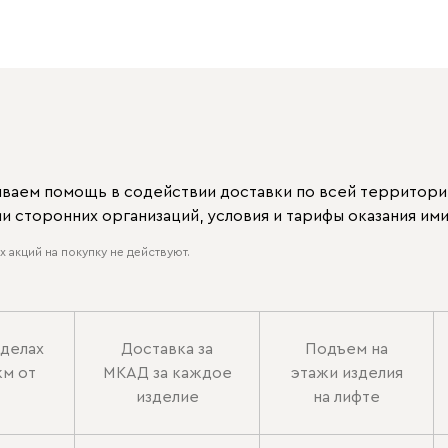
ываем помощь в содействии доставки по всей территори
 сторонних организаций, условия и тарифы оказания ими
 акций на покупку не действуют.
еделах
Доставка за
Подъем на
км от
МКАД за каждое
этажи изделия
изделие
на лифте