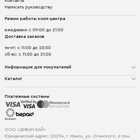
Контакты
Написать руководству
Режим работы колл-центра
ежедневно с 09:00 до 21:00
Доставка заказов
пн-пт: с 11:00 до 23:00
сб-вс: с 11:00 до 21:00
Информация для покупателей
О компании
Каталог
Шоурумы
Мягкая мебель
Доставка и сборка
Корпусная мебель
Платежные системы
Способы оплаты
Распродажа мебели
Рассрочка и кредит
Гарантия
Карта сайта
Договор оферты
ООО «ДИВАН БАЙ»
Политика конфиденциальности
Юридический адрес: 220114, г. Минск, ул. Огинского, 6 пом.
Политика в отношении обработки cookie