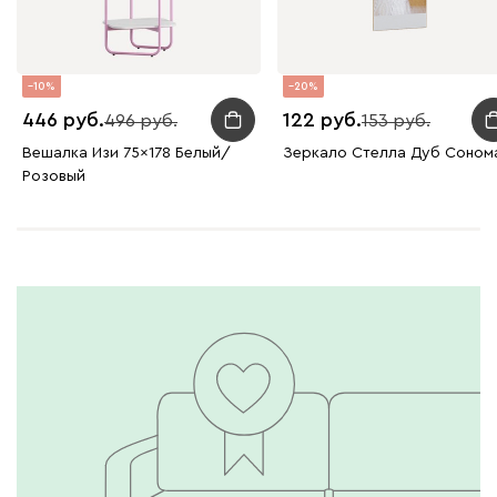
10
20
446
122
496
153
Вешалка Изи 75x178 Белый/
Зеркало Стелла Дуб Соном
Розовый