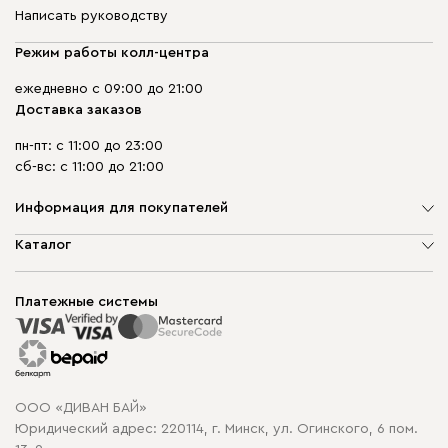
Написать руководству
Режим работы колл-центра
ежедневно с 09:00 до 21:00
Доставка заказов
пн-пт: с 11:00 до 23:00
сб-вс: с 11:00 до 21:00
Информация для покупателей
О компании
Каталог
Шоурумы
Мягкая мебель
Доставка и сборка
Корпусная мебель
Платежные системы
Способы оплаты
Распродажа мебели
Рассрочка и кредит
Гарантия
Карта сайта
Договор оферты
ООО «ДИВАН БАЙ»
Политика конфиденциальности
Юридический адрес: 220114, г. Минск, ул. Огинского, 6 пом.
Политика в отношении обработки cookie