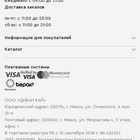
ежедневно с 09:00 до 21:00
Доставка заказов
пн-пт: с 11:00 до 23:00
сб-вс: с 11:00 до 21:00
Информация для покупателей
О компании
Каталог
Шоурумы
Мягкая мебель
Доставка и сборка
Корпусная мебель
Платежные системы
Способы оплаты
Распродажа мебели
Рассрочка и кредит
Гарантия
Карта сайта
Договор оферты
ООО «ДИВАН БАЙ»
Политика конфиденциальности
Юридический адрес: 220114, г. Минск, ул. Огинского, 6 пом.
Политика в отношении обработки cookie
13-9
Почтовый адрес: 220040, г. Минск, ул. Некрасова 4, 5 этаж,
офис 1
В торговом реестре РБ с 12 сентября 2018 г. № 426261
УНП: 193109186, Выдано Минским Городским исполнительным