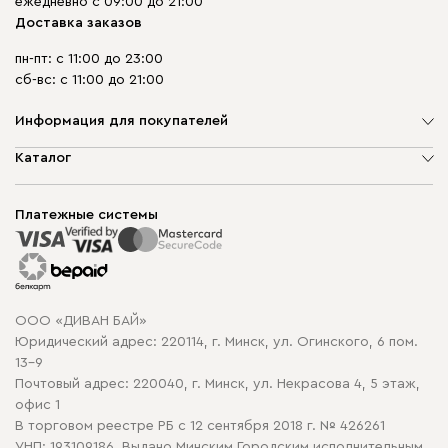
ежедневно с 09:00 до 21:00
Доставка заказов
пн-пт: с 11:00 до 23:00
сб-вс: с 11:00 до 21:00
Информация для покупателей
О компании
Каталог
Шоурумы
Мягкая мебель
Доставка и сборка
Корпусная мебель
Платежные системы
Способы оплаты
Распродажа мебели
Рассрочка и кредит
Гарантия
Карта сайта
Договор оферты
ООО «ДИВАН БАЙ»
Политика конфиденциальности
Юридический адрес: 220114, г. Минск, ул. Огинского, 6 пом.
Политика в отношении обработки cookie
13-9
Почтовый адрес: 220040, г. Минск, ул. Некрасова 4, 5 этаж,
офис 1
В торговом реестре РБ с 12 сентября 2018 г. № 426261
УНП: 193109186, Выдано Минским Городским исполнительным