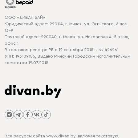
Карта сайта
Договор оферты
ООО «ДИВАН БАЙ»
Политика конфиденциальности
Юридический адрес: 220114, г. Минск, ул. Огинского, 6 пом.
Политика в отношении обработки cookie
13-9
Почтовый адрес: 220040, г. Минск, ул. Некрасова 4, 5 этаж,
офис 1
В торговом реестре РБ с 12 сентября 2018 г. № 426261
УНП: 193109186, Выдано Минским Городским исполнительным
комитетом 19.07.2018
Все ресурсы сайта www.divan.by, включая текстовую,