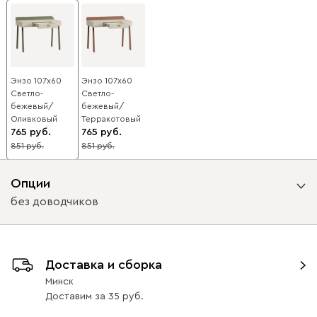
Энзо 107x60
Энзо 107x60
Светло-
Светло-
бежевый/
бежевый/
Оливковый
Терракотовый
765
765
851
851
10
10
Опции
без доводчиков
Вид направляющих
Доставка и сборка
с доводчиками
без доводчиков
Минск
Доставим
за
35