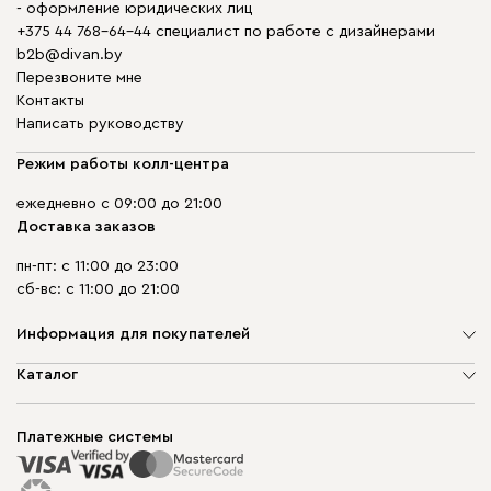
- оформление юридических лиц
+375 44 768-64-44 специалист по работе с дизайнерами
b2b@divan.by
Перезвоните мне
Контакты
Написать руководству
Режим работы колл-центра
ежедневно с 09:00 до 21:00
Доставка заказов
пн-пт: с 11:00 до 23:00
сб-вс: с 11:00 до 21:00
Информация для покупателей
О компании
Каталог
Шоурумы
Мягкая мебель
Доставка и сборка
Корпусная мебель
Платежные системы
Способы оплаты
Распродажа мебели
Рассрочка и кредит
Гарантия