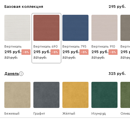
Базовая коллекция
295
Вертикаль
Вертикаль 490
Вертикаль 795
Вертикаль 910
Верти
295
295
295
295
295
8
8
8
8
321
321
321
321
321
Данель
325
Бежевый
Графит
Жёлтый
Изумруд
Олив