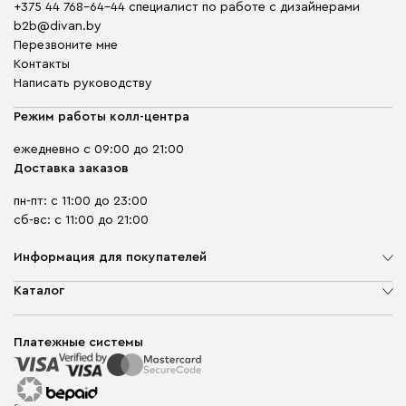
+375 44 768-64-44 специалист по работе с дизайнерами
b2b@divan.by
Перезвоните мне
Контакты
Написать руководству
Режим работы колл-центра
ежедневно с 09:00 до 21:00
Доставка заказов
пн-пт: с 11:00 до 23:00
сб-вс: с 11:00 до 21:00
Информация для покупателей
О компании
Каталог
Шоурумы
Мягкая мебель
Доставка и сборка
Корпусная мебель
Платежные системы
Способы оплаты
Распродажа мебели
Рассрочка и кредит
Гарантия
Карта сайта