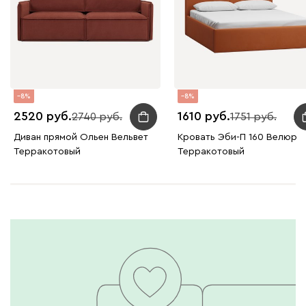
Жёлтый
Песочный
Розовый
Светло-серый
Серы
Ланза
358
8
8
2520
1610
2740
1751
Диван прямой Ольен Вельвет
Кровать Эби-П 160 Велюр
Терракотовый
Терракотовый
Бежевый
Вишневый
Голубой
Графит
Зеле
Кларинс
413
100
130
690
695
792