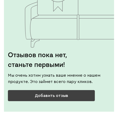
Винтер
413
Виридис
Клэй
Мустард
Оранж
пион
Отзывов пока нет,
Букле
467
станьте первыми!
Мы очень хотим узнать ваше мнение о нашем
продукте. Это займет всего пару кликов.
Добавить отзыв
Вайт
Латте
Терра
Альтеа
467