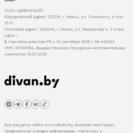
Договор оферты
ООО «ДИВАН БАЙ»
Политика конфиденциальности
Юридический адрес: 220114, г. Минск, ул. Огинского, 6 пом.
Политика в отношении обработки cookie
13-9
Почтовый адрес: 220040, г. Минск, ул. Некрасова 4, 5 этаж,
офис 1
В торговом реестре РБ с 12 сентября 2018 г. № 426261
УНП: 193109186, Выдано Минским Городским исполнительным
комитетом 19.07.2018
Все ресурсы сайта www.divan.by, включая текстовую,
графическую и видео информацию, структуру и