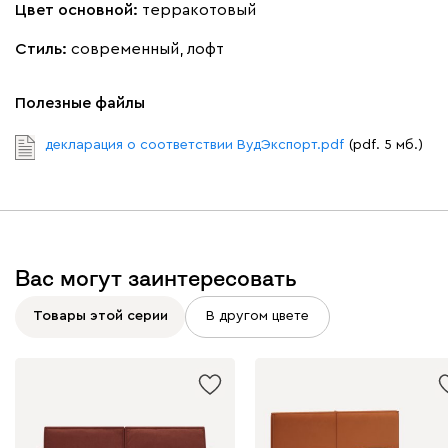
Цвет основной:
терракотовый
Стиль:
современный, лофт
Полезные файлы
020
120
236
240
310
декларация о соответствии ВудЭкспорт.pdf
(pdf. 5 мб.)
Геста
358
Вас могут заинтересовать
Бежевый
Изумруд
Марсала
Молочный
Мята
Товары этой серии
В другом цвете
Мола
358