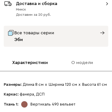
Доставка и сборка
Ультра
325
Минск
Доставим
за
20
Все товары серии
Айвори (Ivory)
Горчичный
Дымчатый
Коралловый
Минт 
Эби
(Mustard)
(Smoke)
(Coral)
Бентори
325
Характеристики
О модели
Размеры:
Длина 8 см
х
Ширина 120 см
х
Высота 61 см
Бежевый
Графит
Кофе
Олива
Песо
Каркас:
фанера, ДСП
Ткань 1:
Вертикаль 490
вельвет
Онли
325