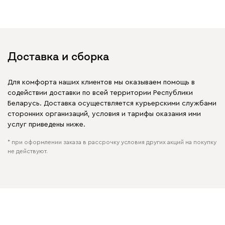
Доставка и сборка
Бежевый
Графит
Молочный
Серый
Для комфорта наших клиентов мы оказываем помощь в
Дарте
575
содействии доставки по всей территории Республики
Беларусь. Доставка осуществляется курьерскими службами
сторонних организаций, условия и тарифы оказания ими
услуг приведены ниже.
* при оформлении заказа в рассрочку условия других акций на покупку
не действуют.
Графит
Серый
Терракота
Тёмно-синий