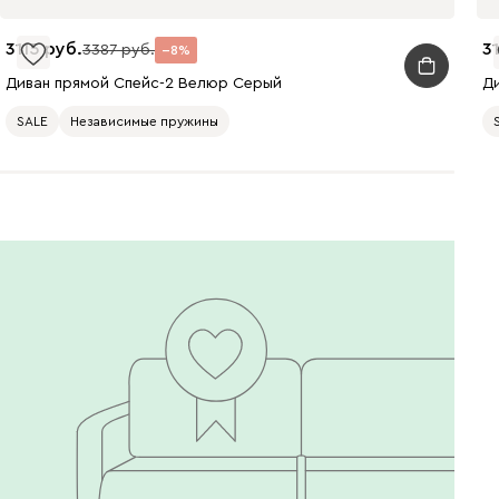
3115
3
3387
8
Чернильный
Ягодный (Berry)
Диван прямой Спейс-2 Велюр Серый
Д
(Ink)
SALE
Независимые пружины
Бентори
434
Бежевый
Графит
Кофе
Олива
Песочный
Синий