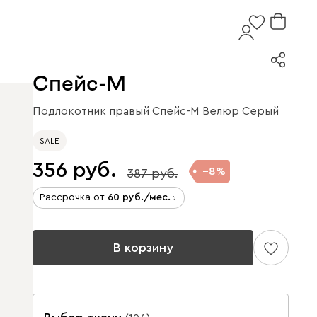
Спейс-М
Подлокотник правый Спейс-М Велюр Серый
SALE
356
8
387
Рассрочка от
60
/мес.
В корзину