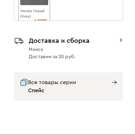
Ультра Серый
(Grey)
356
8
387
Доставка и сборка
Данель
434
Минск
Доставим
за
20
Все товары серии
Бежевый
Графит
Жёлтый
Спейс
Изумруд
Олива
Розовый