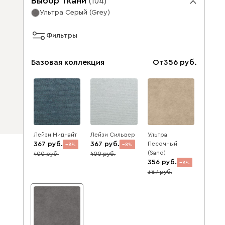
Выбор ткани
(
104
)
Ультра Серый (Grey)
Фильтры
Базовая коллекция
От
356
Лейзи Миднайт
Лейзи Сильвер
Ультра
367
367
Песочный
8
8
(Sand)
400
400
356
8
387