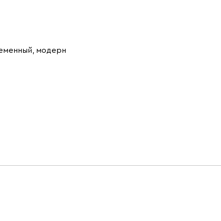
еменный, модерн
Светло-
Серый
Синий
бежевый
Терракота
Ультра
434