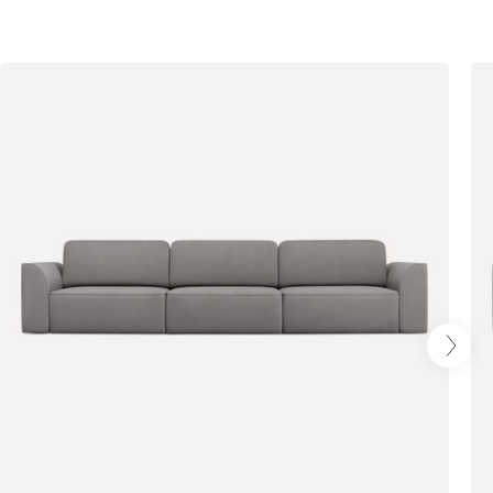
Айвори (Ivory)
Горчичный
Дымчатый
(Mustard)
(Smoke)
Коралловый
Розовый (Rose)
Сливовый
(Coral)
(Plum)
Стоун (Stone)
Тёмно-зеленый
Тёмно-синий
(Forest)
(Midnight)