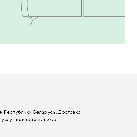
Терракота
Онли
434
020
120
236
и Республики Беларусь. Доставка
 услуг приведены ниже.
240
310
430