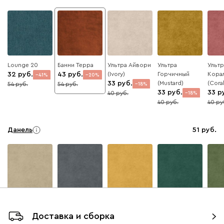
Lounge 20
Банни Терра
Ультра Айвори
Ультра
Ультр
32
43
(Ivory)
Горчичный
Кора
41
20
33
(Mustard)
(Coral
54
54
18
33
33
40
18
40
40
Данель
51
Бежевый
Графит
Жёлтый
Изумруд
Олив
Доставка и сборка