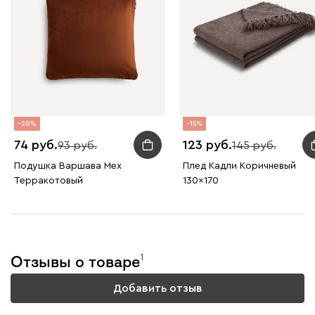
Кларинс
71
20
15
100
130
690
695
792
74
123
93
145
Подушка Варшава Мех
Плед Кадли Коричневый
Винтер
71
Терракотовый
130x170
1
Отзывы о товаре
Виридис
Клэй
Мустард
Оранж
пион
Добавить отзыв
Букле
93