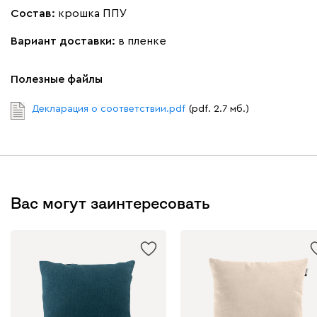
Состав:
крошка ППУ
Вариант доставки:
в пленке
Полезные файлы
020
120
236
240
310
Декларация о соответствии.pdf
(pdf. 2.7 мб.)
Вертикаль
59
Вас могут заинтересовать
000
490
795
910
930
Геста
59