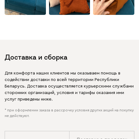
230
240
396
695
997
+
1
Дарте
117
Доставка и сборка
Для комфорта наших клиентов мы оказываем помощь в
Графит
Серый
Терракота
Тёмно-синий
содействии доставки по всей территории Республики
Беларусь. Доставка осуществляется курьерскими службами
сторонних организаций, условия и тарифы оказания ими
услуг приведены ниже.
* при оформлении заказа в рассрочку условия других акций на покупку
не действуют.