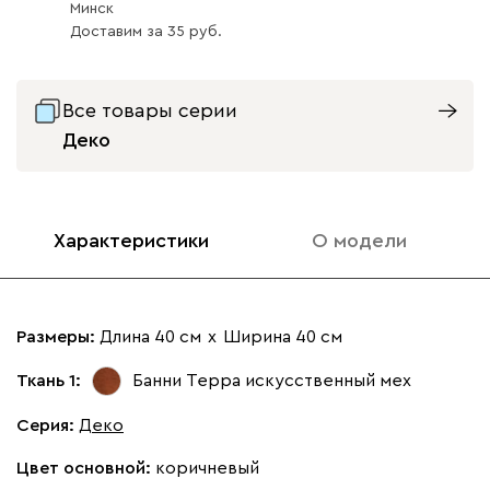
Минск
Ультра
51
Доставим
за
35
Все товары серии
Деко
Дымчатый
Песочный
Розовый (Rose)
Сливовый
Стоун
(Smoke)
(Sand)
(Plum)
Характеристики
О модели
Бентори
51
Размеры:
Длина 40 см
х
Ширина 40 см
Ткань 1:
Банни Терра
искусственный мех
Бежевый
Графит
Кофе
Олива
Песо
Серия
:
Деко
Онли
Цвет основной:
коричневый
51