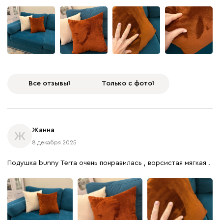
Вайт
Латте
Терра
Все отзывы
1
Только с фото
1
Альтеа
93
Жанна
Ж
8 декабря 2025
Бежевый
Графит
Молочный
Серый
Подушка bunny Terra очень понравилась , ворсистая мягкая .
Атмосфера
93