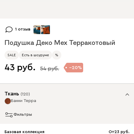
+
4
1 отзыв
Подушка Деко Мех Терракотовый
SALE
Есть в шоуруме
%
43
20
54
Ткань
(
120
)
Банни Терра
Фильтры
Базовая коллекция
От
23