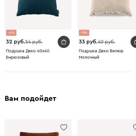
Бежевый
Изумруд
Марсала
Молочный
Мята
Мола
41
18
59
32
33
54
40
Подушка Деко 40х40
Подушка Деко Велюр
Бирюзовый
Молочный
Жёлтый
Песочный
Розовый
Светло-серый
Серы
Ланза
59
Вам подойдет
Бежевый
Вишневый
Голубой
Графит
Зеле