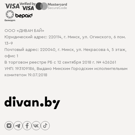
Способы оплаты
Распродажа мебели
Рассрочка и кредит
Гарантия
Карта сайта
Договор оферты
ООО «ДИВАН БАЙ»
Политика конфиденциальности
Юридический адрес: 220114, г. Минск, ул. Огинского, 6 пом.
Политика в отношении обработки cookie
13-9
Почтовый адрес: 220040, г. Минск, ул. Некрасова 4, 5 этаж,
офис 1
В торговом реестре РБ с 12 сентября 2018 г. № 426261
УНП: 193109186, Выдано Минским Городским исполнительным
комитетом 19.07.2018