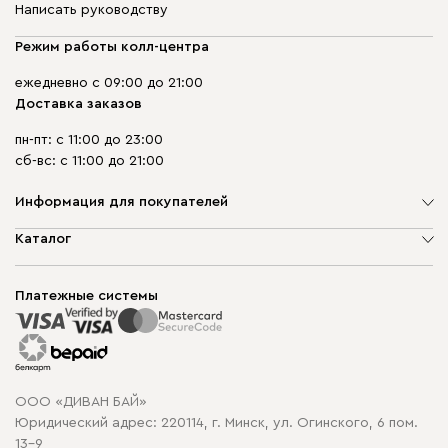
Написать руководству
Режим работы колл-центра
ежедневно с 09:00 до 21:00
Доставка заказов
пн-пт: с 11:00 до 23:00
сб-вс: с 11:00 до 21:00
Информация для покупателей
О компании
Каталог
Шоурумы
Мягкая мебель
Доставка и сборка
Корпусная мебель
Платежные системы
Способы оплаты
Распродажа мебели
Рассрочка и кредит
Гарантия
Карта сайта
Договор оферты
ООО «ДИВАН БАЙ»
Политика конфиденциальности
Юридический адрес: 220114, г. Минск, ул. Огинского, 6 пом.
Политика в отношении обработки cookie
13-9