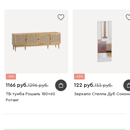
10
20
1166
122
1296
153
ТВ-тумба Рошаль 180x60
Зеркало Стелла Дуб Соном
Ротанг