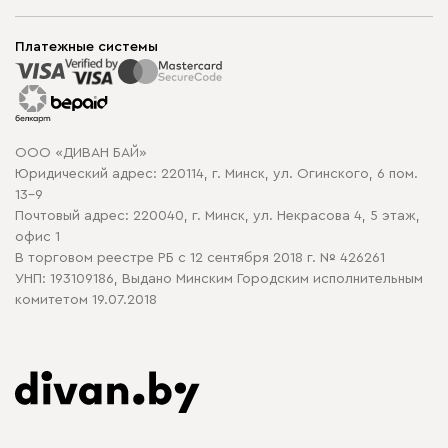
Шоурумы
Мягкая мебель
Доставка и сборка
Корпусная мебель
Платежные системы
Способы оплаты
Распродажа мебели
Рассрочка и кредит
Гарантия
Карта сайта
Договор оферты
ООО «ДИВАН БАЙ»
Политика конфиденциальности
Юридический адрес: 220114, г. Минск, ул. Огинского, 6 пом.
Политика в отношении обработки cookie
13-9
Почтовый адрес: 220040, г. Минск, ул. Некрасова 4, 5 этаж,
офис 1
В торговом реестре РБ с 12 сентября 2018 г. № 426261
УНП: 193109186, Выдано Минским Городским исполнительным
комитетом 19.07.2018