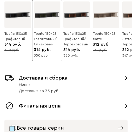
Трэйс 150x25
Трэйс 150x25
Трэйс 150x25
Трэйс 150x25
Трэйс
Графитовый
Графитовый/
Графитовый/
Латте
Латте
314
Оливковый
Терракотовый
312
Терр
314
314
312
350
347
10
10
350
350
347
10
10
10
Доставка и сборка
Минск
Доставим
за
35
Финальная цена
Все товары серии