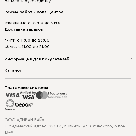
Написать руководству
Режим работы колл-центра
ежедневно с 09:00 до 21:00
Доставка заказов
пн-пт: с 11:00 до 23:00
сб-вс: с 11:00 до 21:00
Информация для покупателей
О компании
Каталог
Шоурумы
Мягкая мебель
Доставка и сборка
Корпусная мебель
Платежные системы
Способы оплаты
Распродажа мебели
Рассрочка и кредит
Гарантия
Карта сайта
Договор оферты
ООО «ДИВАН БАЙ»
Политика конфиденциальности
Юридический адрес: 220114, г. Минск, ул. Огинского, 6 пом.
Политика в отношении обработки cookie
13-9