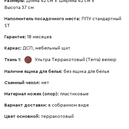
Размеры:
Длина 42 см
х
Ширина 42 см
х
Высота 37 см
Наполнитель посадочного места:
ППУ стандартный
ST
Гарантия:
18 месяцев
Каркас:
ДСП, мебельный щит
Ткань 1:
Ультра Терракотовый (Terra)
велюр
Наличие ящика для белья:
без ящика для белья
Съемный чехол:
нет
Материал ножек (опор):
пластиковые
Вариант доставки:
в собранном виде
Цвет основной:
терракотовый