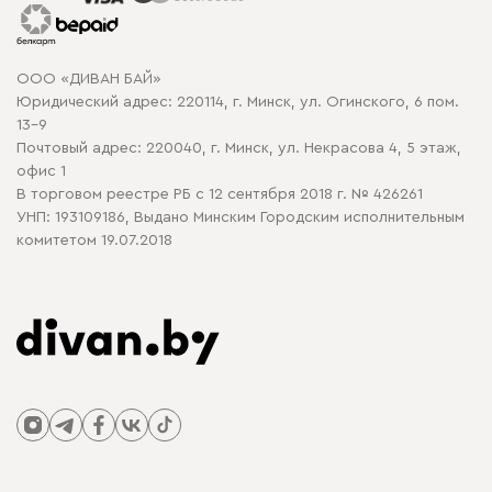
Гарантия
Карта сайта
Договор оферты
ООО «ДИВАН БАЙ»
Политика конфиденциальности
Юридический адрес: 220114, г. Минск, ул. Огинского, 6 пом.
Политика в отношении обработки cookie
13-9
Почтовый адрес: 220040, г. Минск, ул. Некрасова 4, 5 этаж,
офис 1
В торговом реестре РБ с 12 сентября 2018 г. № 426261
УНП: 193109186, Выдано Минским Городским исполнительным
комитетом 19.07.2018