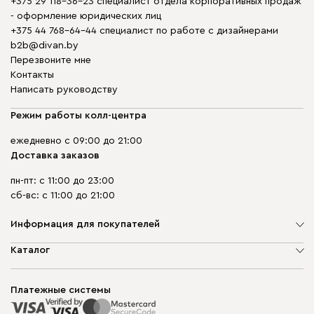
+375 29 118-36-23 специалист отдела корпоративных продаж
- оформление юридических лиц
+375 44 768-64-44 специалист по работе с дизайнерами
b2b@divan.by
Перезвоните мне
Контакты
Написать руководству
Режим работы колл-центра
ежедневно с 09:00 до 21:00
Доставка заказов
пн-пт: с 11:00 до 23:00
сб-вс: с 11:00 до 21:00
Информация для покупателей
О компании
Каталог
Шоурумы
Мягкая мебель
Доставка и сборка
Корпусная мебель
Платежные системы
Способы оплаты
Распродажа мебели
Рассрочка и кредит