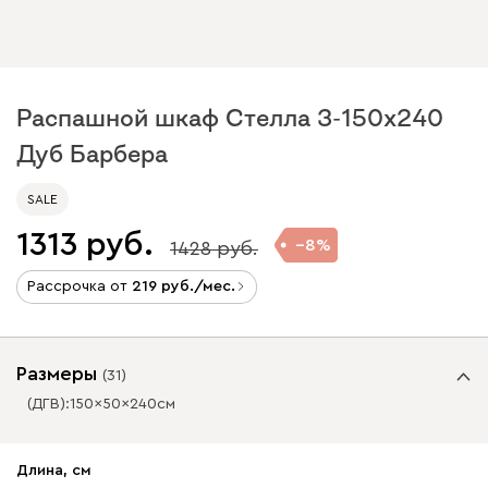
Распашной шкаф Стелла 3-150x240
Дуб Барбера
SALE
1313
8
1428
Рассрочка от
219
/мес.
Размеры
(
31
)
(ДГВ):
150
50
240
см
✕
✕
Длина, см