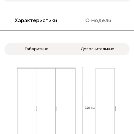
Характеристики
О модели
3 дв. вар.3: 2 зеркала
3 дв. вар.4: 3 зеркала
-
+
-
+
(1 слева и 1 справа)
(шр)
(шр)
3.6 ШР: 150 (1/3 Б с
3.7 ШР: 150 (50 Б+48
Габаритные
Дополнительные
Полка по центру
Полка слева
блоком ящиков + 2/3
П+52 Б) (Вариант 7
П) (Вариант 6
(50+48+52))
(50+100))
-
+
-
+
Полка справа
Штанга
выдвижная
3.8 ШР: 150 (50 П+48
3.9 ШР: 150 (50 Б+48
Б+52 П) (Вариант 8
Б+52 Б) (Вариант 9
(50+48+52))
(50+48+52))