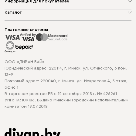
Информация для покупателей
О компании
Каталог
Шоурумы
Мягкая мебель
Доставка и сборка
Корпусная мебель
Платежные системы
Способы оплаты
Распродажа мебели
Рассрочка и кредит
Гарантия
Карта сайта
Договор оферты
ООО «ДИВАН БАЙ»
Политика конфиденциальности
Юридический адрес: 220114, г. Минск, ул. Огинского, 6 пом.
Политика в отношении обработки cookie
13-9
Почтовый адрес: 220040, г. Минск, ул. Некрасова 4, 5 этаж,
офис 1
В торговом реестре РБ с 12 сентября 2018 г. № 426261
УНП: 193109186, Выдано Минским Городским исполнительным
комитетом 19.07.2018