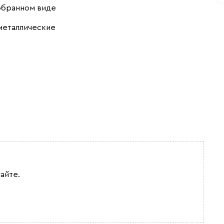
обранном виде
металлические
айте.