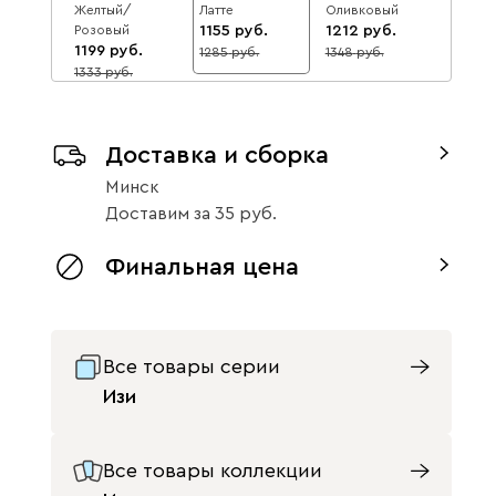
Желтый/
Латте
Оливковый
Розовый
1155
1212
1199
1285
1348
10
10
1333
10
Доставка и сборка
Минск
Доставим
за
35
Изи 90x152
Изи 90x152
Оливковый/
Терракотовый
Финальная цена
Оранжевый
1260
1220
1401
10
1357
10
Все товары серии
Изи
Все товары коллекции