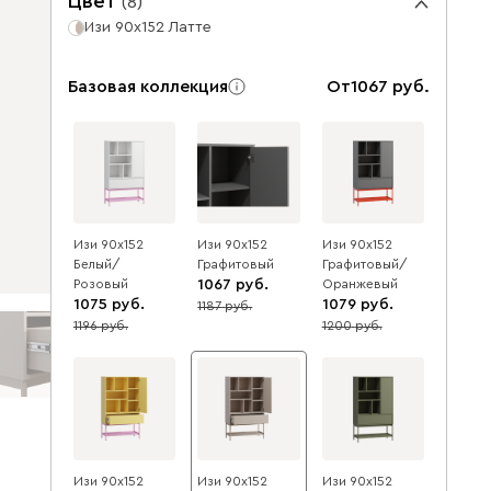
Цвет
(
8
)
Изи 90x152 Латте
Базовая коллекция
От
1067
Изи 90x152
Изи 90x152
Изи 90x152
Белый/
Графитовый
Графитовый/
Розовый
1067
Оранжевый
1075
1079
1187
10
1196
1200
10
10
Изи 90x152
Изи 90x152
Изи 90x152