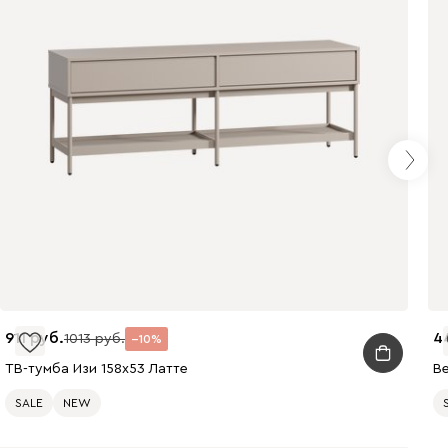
911
4
1013
10
ТВ-тумба Изи 158x53 Латте
Ве
SALE
NEW