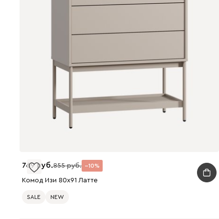
769
855
10
Комод Изи 80x91 Латте
SALE
NEW