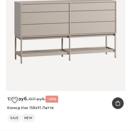
1364
1517
10
Комод Изи 158x91 Латте
SALE
NEW