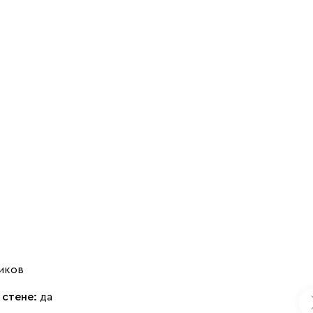
иков
 стене:
да