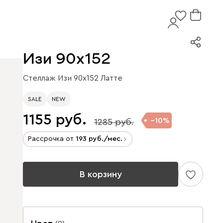
Изи 90x152
Стеллаж Изи 90x152 Латте
SALE
NEW
1155
10
1285
Рассрочка от
193
/мес.
В корзину