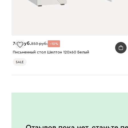
767
853
10
Письменный стол Шелтон 120x60 Белый
SALE
Отзывов пока нет, станьте п