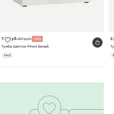
747
2
831
10
Тумба Шелтон 99x64 Белый
Т
SALE