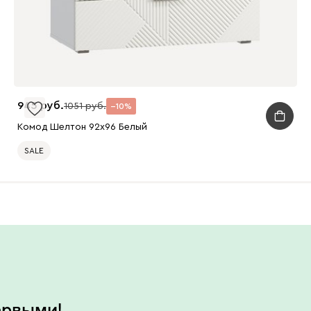
945
1051
10
Комод Шелтон 92x96 Белый
SALE
ервыми!