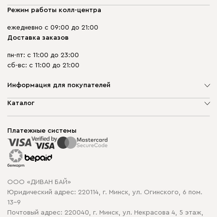
Режим работы колл-центра
ежедневно с 09:00 до 21:00
Доставка заказов
пн-пт: с 11:00 до 23:00
сб-вс: с 11:00 до 21:00
Информация для покупателей
О компании
Каталог
Шоурумы
Мягкая мебель
Доставка и сборка
Корпусная мебель
Платежные системы
Способы оплаты
Распродажа мебели
Рассрочка и кредит
Гарантия
Карта сайта
Договор оферты
ООО «ДИВАН БАЙ»
Политика конфиденциальности
Юридический адрес: 220114, г. Минск, ул. Огинского, 6 пом.
Политика в отношении обработки cookie
13-9
Почтовый адрес: 220040, г. Минск, ул. Некрасова 4, 5 этаж,