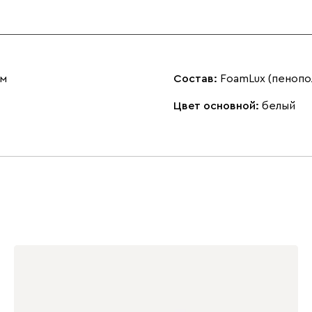
см
Состав:
FoamLux (пенопо
Цвет основной:
белый