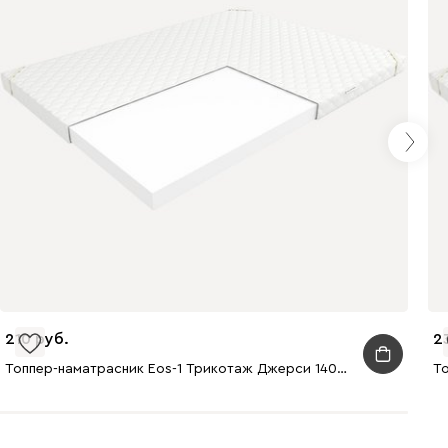
210
2
Топпер-наматрасник Eos-1 Трикотаж Джерси 140x200