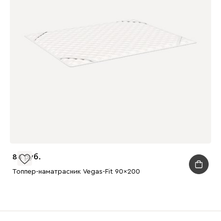
84
Топпер-наматрасник Vegas-Fit 90x200