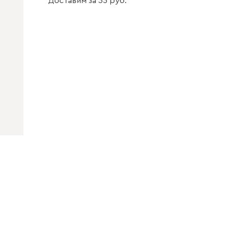
Доставим
за
35