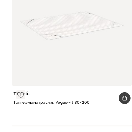
77
Топпер-наматрасник Vegas-Fit 80x200