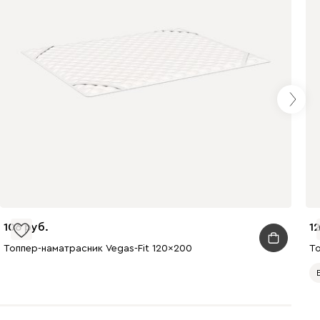
106
12
Топпер-наматрасник Vegas-Fit 120x200
То