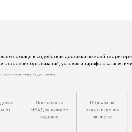
ываем помощь в содействии доставки по всей территори
 сторонних организаций, условия и тарифы оказания ими
 акций на покупку не действуют.
еделах
Доставка за
Подъем на
км от
МКАД за каждое
этажи изделия
изделие
на лифте