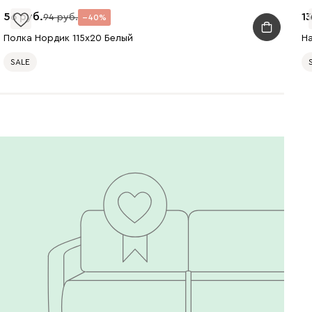
56
1
94
40
Полка Нордик 115x20 Белый
Н
SALE