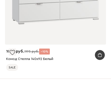
1075
1195
10
Комод Стелла 140x92 Белый
SALE