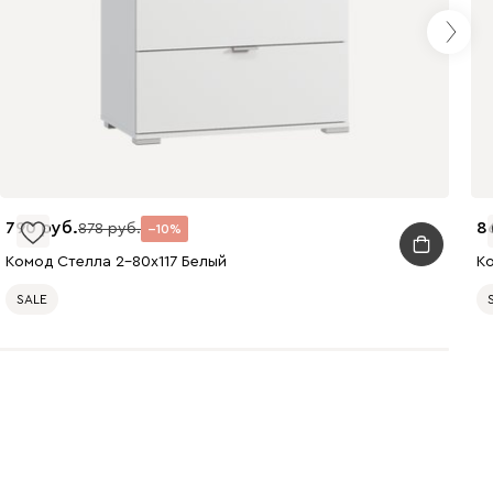
790
8
878
10
Комод Стелла 2-80x117 Белый
К
SALE