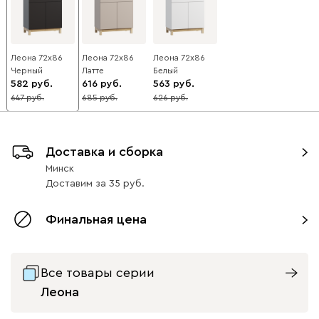
Леона 72x86
Леона 72x86
Леона 72x86
Черный
Латте
Белый
582
616
563
647
685
626
10
10
10
Доставка и сборка
Минск
Доставим
за
35
Финальная цена
Все товары серии
Леона