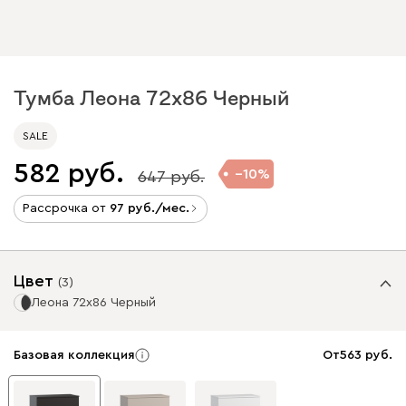
Тумба Леона 72x86 Черный
SALE
582
10
647
Рассрочка от
97
/мес.
Цвет
(
3
)
Леона 72x86 Черный
Базовая коллекция
От
563