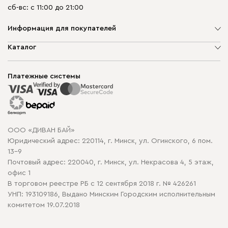
сб-вс: с 11:00 до 21:00
Информация для покупателей
О компании
Каталог
Шоурумы
Мягкая мебель
Доставка и сборка
Корпусная мебель
Платежные системы
Способы оплаты
Распродажа мебели
Рассрочка и кредит
Гарантия
Карта сайта
Договор оферты
ООО «ДИВАН БАЙ»
Политика конфиденциальности
Юридический адрес: 220114, г. Минск, ул. Огинского, 6 пом.
Политика в отношении обработки cookie
13-9
Почтовый адрес: 220040, г. Минск, ул. Некрасова 4, 5 этаж,
офис 1
В торговом реестре РБ с 12 сентября 2018 г. № 426261
УНП: 193109186, Выдано Минским Городским исполнительным
комитетом 19.07.2018