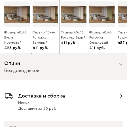
Флавир 40x46
Флавир 40x46
Флавир 40x46
Флавир 40x46
Флави
Букле
Рогожка
Рогожка Белый
Рогожка
Ротан
Кремовый
Бежевый
411
Оливковый
457
423
411
411
Опции
без доводчиков
Вид направляющих
Доставка и сборка
с доводчиками
без доводчиков
Минск
Доставим
за
35