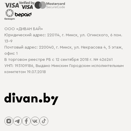
Распродажа мебели
Рассрочка и кредит
Гарантия
Карта сайта
Договор оферты
ООО «ДИВАН БАЙ»
Политика конфиденциальности
Юридический адрес: 220114, г. Минск, ул. Огинского, 6 пом.
Политика в отношении обработки cookie
13-9
Почтовый адрес: 220040, г. Минск, ул. Некрасова 4, 5 этаж,
офис 1
В торговом реестре РБ с 12 сентября 2018 г. № 426261
УНП: 193109186, Выдано Минским Городским исполнительным
комитетом 19.07.2018