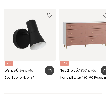
41
10
38
1652
64
1837
Бра Варио Черный
Комод Велди 160x90 Розовы