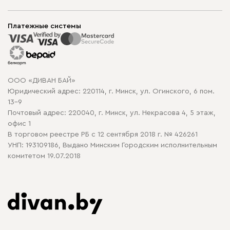
Шоурумы
Мягкая мебель
Доставка и сборка
Корпусная мебель
Платежные системы
Способы оплаты
Распродажа мебели
Рассрочка и кредит
Гарантия
Карта сайта
Договор оферты
ООО «ДИВАН БАЙ»
Политика конфиденциальности
Юридический адрес: 220114, г. Минск, ул. Огинского, 6 пом.
Политика в отношении обработки cookie
13-9
Почтовый адрес: 220040, г. Минск, ул. Некрасова 4, 5 этаж,
офис 1
В торговом реестре РБ с 12 сентября 2018 г. № 426261
УНП: 193109186, Выдано Минским Городским исполнительным
комитетом 19.07.2018