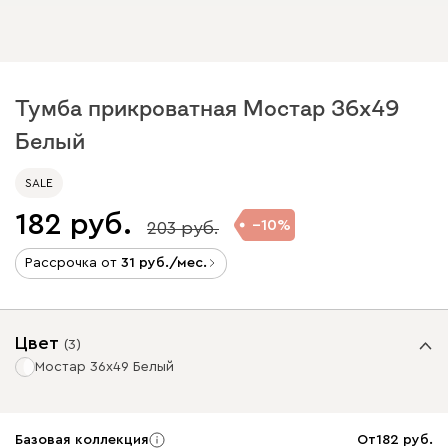
Тумба прикроватная Мостар 36x49
Белый
SALE
182
10
203
Рассрочка от
31
/мес.
Цвет
(
3
)
Мостар 36x49 Белый
Базовая коллекция
От
182