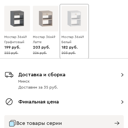
Мостар 36x49
Мостар 36x49
Мостар 36x49
Графитовый
Латте
Белый
199
203
182
222
226
203
10
10
10
Доставка и сборка
Минск
Доставим
за
35
Финальная цена
Все товары серии