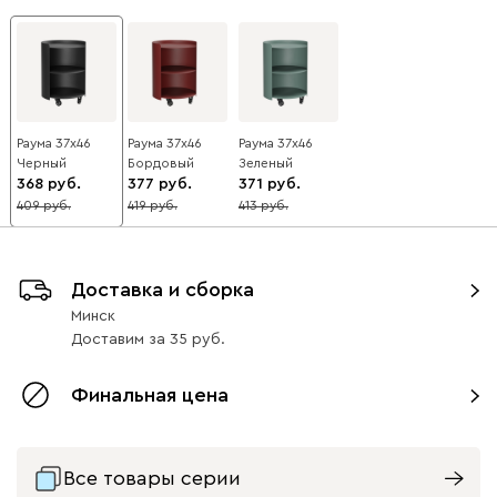
Раума 37x46
Раума 37x46
Раума 37x46
Черный
Бордовый
Зеленый
368
377
371
409
419
413
10
10
10
Доставка и сборка
Минск
Доставим
за
35
Финальная цена
Все товары серии