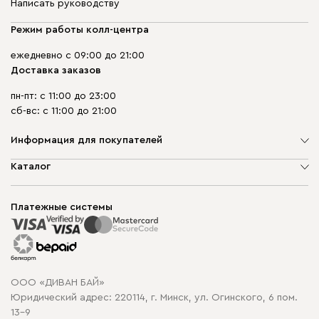
Написать руководству
Режим работы колл-центра
ежедневно с 09:00 до 21:00
Доставка заказов
пн-пт: с 11:00 до 23:00
сб-вс: с 11:00 до 21:00
Информация для покупателей
О компании
Каталог
Шоурумы
Мягкая мебель
Доставка и сборка
Корпусная мебель
Платежные системы
Способы оплаты
Распродажа мебели
Рассрочка и кредит
Гарантия
Карта сайта
Договор оферты
ООО «ДИВАН БАЙ»
Политика конфиденциальности
Юридический адрес: 220114, г. Минск, ул. Огинского, 6 пом.
Политика в отношении обработки cookie
13-9