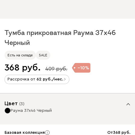
Тумба прикроватная Раума 37x46
Черный
Есть на складе
SALE
368
10
409
Рассрочка от
62
/мес.
Цвет
(
3
)
Раума 37x46 Черный
Базовая коллекция
От
368