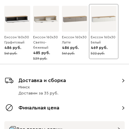
Енссон 160x30
Енссон 160x30
Енссон 160x30
Енссон 160x30
Графитовый
Светло-
Латте
Белый
486
бежевый
486
469
485
541
541
522
10
10
10
539
10
Доставка и сборка
Минск
Доставим
за
35
Финальная цена