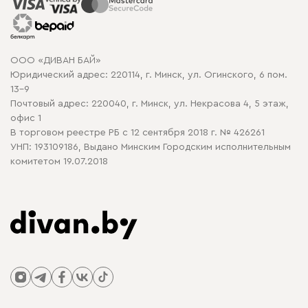
Распродажа мебели
Рассрочка и кредит
Гарантия
Карта сайта
Договор оферты
ООО «ДИВАН БАЙ»
Политика конфиденциальности
Юридический адрес: 220114, г. Минск, ул. Огинского, 6 пом.
Политика в отношении обработки cookie
13-9
Почтовый адрес: 220040, г. Минск, ул. Некрасова 4, 5 этаж,
офис 1
В торговом реестре РБ с 12 сентября 2018 г. № 426261
УНП: 193109186, Выдано Минским Городским исполнительным
комитетом 19.07.2018