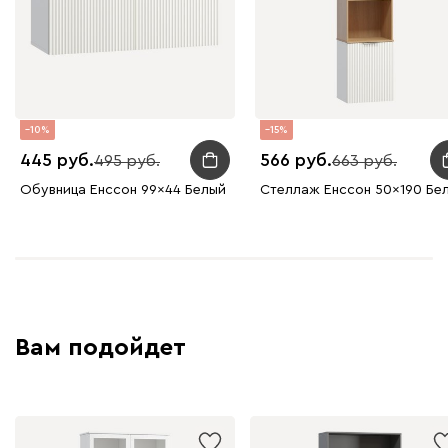
10
15
445
566
495
663
Обувница Енссон 99x44 Белый
Стеллаж Енссон 50x190 Бе
Вам подойдет