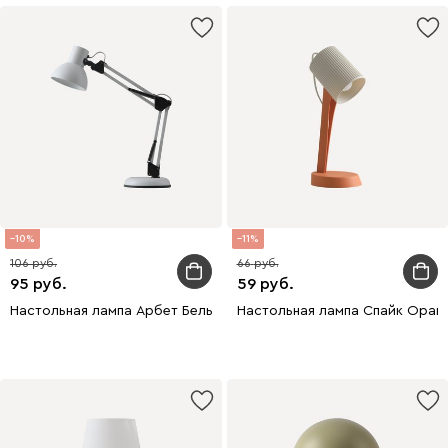
10
11
106
66
95
59
Настольная лампа Арбет Белый
Настольная лампа Спайк Оран