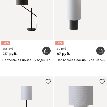
40
41
386
80
231
47
Настольная лампа Ливсден Коричневый
Настольная лампа Рибе Черны