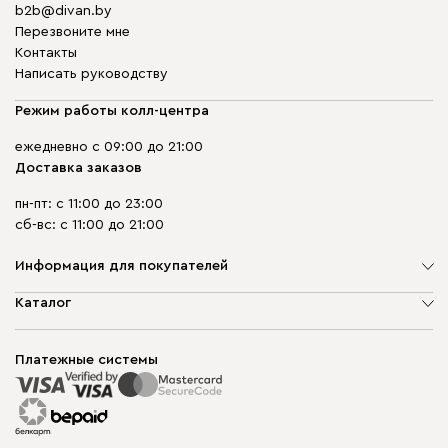
b2b@divan.by
Перезвоните мне
Контакты
Написать руководству
Режим работы колл-центра
ежедневно с 09:00 до 21:00
Доставка заказов
пн-пт: с 11:00 до 23:00
сб-вс: с 11:00 до 21:00
Информация для покупателей
О компании
Каталог
Шоурумы
Мягкая мебель
Доставка и сборка
Корпусная мебель
Платежные системы
Способы оплаты
Распродажа мебели
Рассрочка и кредит
Гарантия
Карта сайта