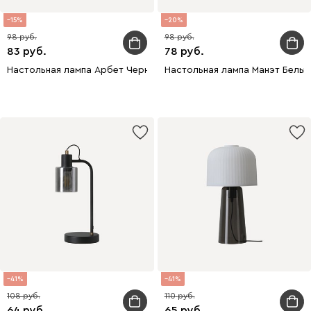
15
20
98
98
83
78
Настольная лампа Арбет Черный
Настольная лампа Манэт Белый
41
41
108
110
64
65