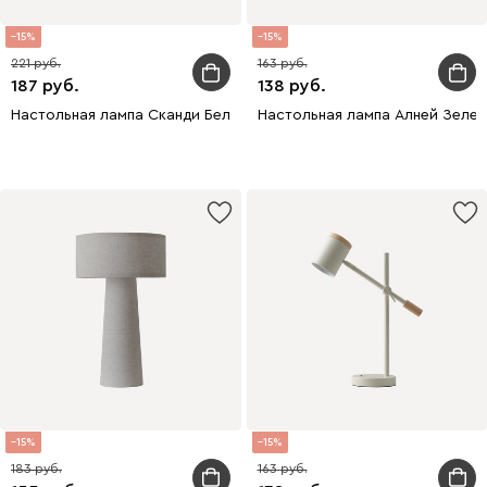
15
15
221
163
187
138
Настольная лампа Сканди Белый
Настольная лампа Алней Зеле
15
15
183
163