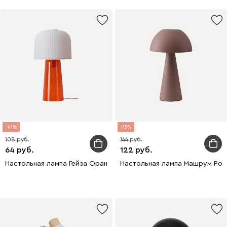
41
15
108
144
64
122
Настольная лампа Гейза Оранжевый
Настольная лампа Машрум Роз