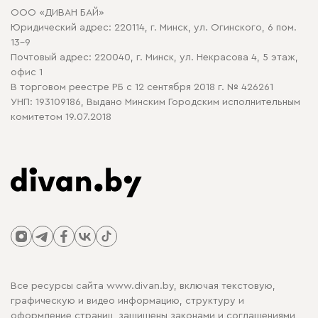
Договор оферты
ООО «ДИВАН БАЙ»
Политика конфиденциальности
Юридический адрес: 220114, г. Минск, ул. Огинского, 6 пом.
Политика в отношении обработки cookie
13-9
Почтовый адрес: 220040, г. Минск, ул. Некрасова 4, 5 этаж,
офис 1
В торговом реестре РБ с 12 сентября 2018 г. № 426261
УНП: 193109186, Выдано Минским Городским исполнительным
комитетом 19.07.2018
Все ресурсы сайта www.divan.by, включая текстовую,
графическую и видео информацию, структуру и
оформление страниц, защищены законами и соглашениями