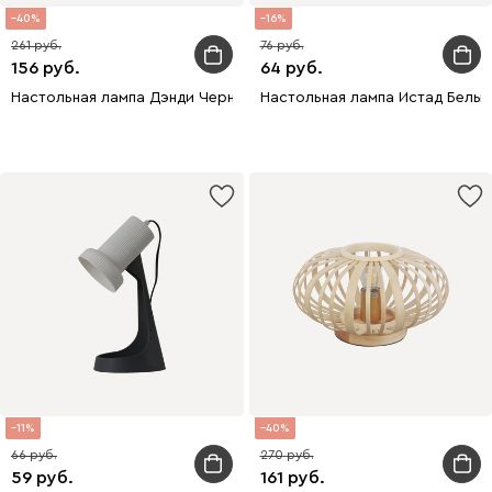
40
16
261
76
156
64
Настольная лампа Дэнди Черный
Настольная лампа Истад Белый
11
40
66
270
59
161