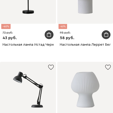
40
41
72
98
43
58
Настольная лампа Истад Черный
Настольная лампа Леррет Бел