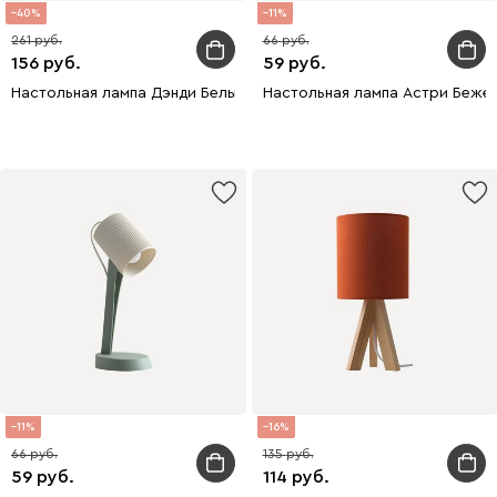
40
11
261
66
156
59
Настольная лампа Дэнди Белый
Настольная лампа Астри Беже
11
16
66
135
59
114