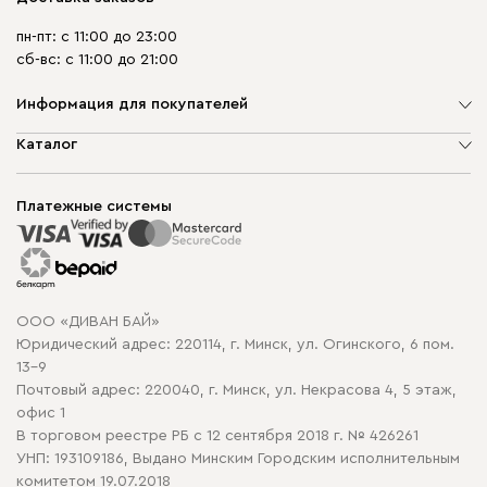
пн-пт: с 11:00 до 23:00
сб-вс: с 11:00 до 21:00
Информация для покупателей
О компании
Каталог
Шоурумы
Мягкая мебель
Доставка и сборка
Корпусная мебель
Платежные системы
Способы оплаты
Распродажа мебели
Рассрочка и кредит
Гарантия
Карта сайта
Договор оферты
ООО «ДИВАН БАЙ»
Политика конфиденциальности
Юридический адрес: 220114, г. Минск, ул. Огинского, 6 пом.
Политика в отношении обработки cookie
13-9
Почтовый адрес: 220040, г. Минск, ул. Некрасова 4, 5 этаж,
офис 1
В торговом реестре РБ с 12 сентября 2018 г. № 426261
УНП: 193109186, Выдано Минским Городским исполнительным
комитетом 19.07.2018